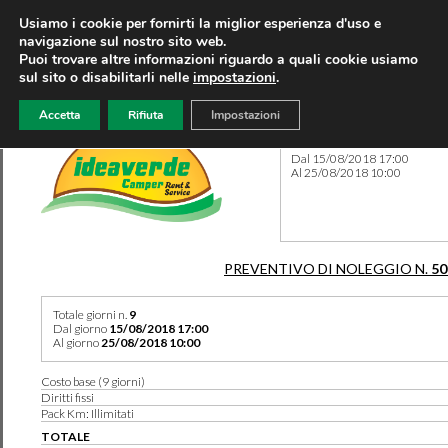
Usiamo i cookie per fornirti la miglior esperienza d'uso e
navigazione sul nostro sito web.
Puoi trovare altre informazioni riguardo a quali cookie usiamo
sul sito o disabilitarli nelle
impostazioni
.
Accetta
Rifiuta
Impostazioni
Preventivo 50192 del 09/05
Dal 15/08/2018 17:00
Al 25/08/2018 10:00
PREVENTIVO DI NOLEGGIO N.
50
Totale giorni n.
9
Dal giorno
15/08/2018 17:00
Al giorno
25/08/2018 10:00
Costo base (9 giorni)
Diritti fissi
Pack Km: Illimitati
TOTALE