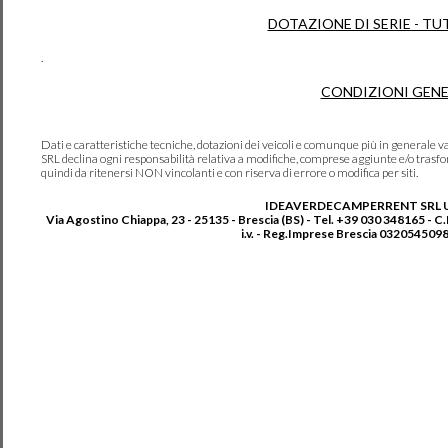
DOTAZIONE DI SERIE - TU
.
CONDIZIONI GENE
Dati e caratteristiche tecniche, dotazioni dei veicoli e comunque più in genera
SRL declina ogni responsabilità relativa a modifiche, comprese aggiunte e/o trasf
quindi da ritenersi NON vincolanti e con riserva di errore o modifica per siti.
IDEAVERDECAMPERRENT SRL 
Via Agostino Chiappa, 23 - 25135 - Brescia (BS) - Tel. +39 030 348165 - C
i.v. - Reg.Imprese Brescia 0320545098