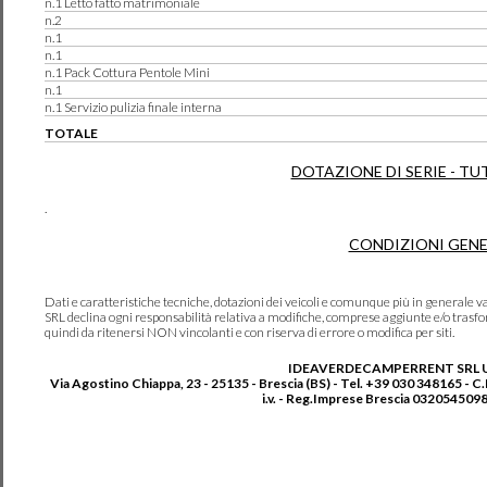
n.1 Letto fatto matrimoniale
n.2
n.1
n.1
n.1 Pack Cottura Pentole Mini
n.1
n.1 Servizio pulizia finale interna
TOTALE
DOTAZIONE DI SERIE - TU
.
CONDIZIONI GENE
Dati e caratteristiche tecniche, dotazioni dei veicoli e comunque più in genera
SRL declina ogni responsabilità relativa a modifiche, comprese aggiunte e/o trasf
quindi da ritenersi NON vincolanti e con riserva di errore o modifica per siti.
IDEAVERDECAMPERRENT SRL 
Via Agostino Chiappa, 23 - 25135 - Brescia (BS) - Tel. +39 030 348165 - C
i.v. - Reg.Imprese Brescia 0320545098