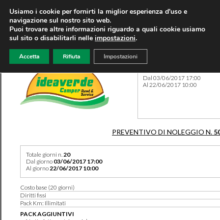
Usiamo i cookie per fornirti la miglior esperienza d'uso e
navigazione sul nostro sito web.
Puoi trovare altre informazioni riguardo a quali cookie usiamo
sul sito o disabilitarli nelle
impostazioni
.
Accetta
Rifiuta
Impostazioni
Preventivo 5019 del 10/08/
Dal 03/06/2017 17:00
Al 22/06/2017 10:00
PREVENTIVO DI NOLEGGIO N.
5
Totale giorni n.
20
Dal giorno
03/06/2017 17:00
Al giorno
22/06/2017 10:00
Costo base (20 giorni)
Diritti fissi
Pack Km: Illimitati
PACK AGGIUNTIVI