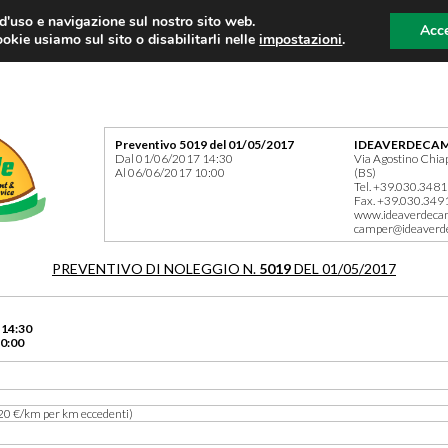
 d'uso e navigazione sul nostro sito web.
Acce
okie usiamo sul sito o disabilitarli nelle
impostazioni
.
Preventivo 5019 del 01/05/2017
IDEAVERDECAM
Dal 01/06/2017 14:30
Via Agostino Chia
Al 06/06/2017 10:00
(BS)
Tel. +39.030.348
Fax. +39.030.349
www.ideaverdeca
camper@ideaverd
PREVENTIVO DI NOLEGGIO N.
5019
DEL 01/05/2017
 14:30
0:00
20 €/km per km eccedenti)