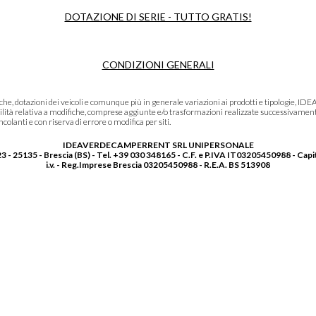
DOTAZIONE DI SERIE - TUTTO GRATIS!
CONDIZIONI GENERALI
niche, dotazioni dei veicoli e comunque più in generale variazioni ai prodotti e tipolo
lità relativa a modifiche, comprese aggiunte e/o trasformazioni realizzate successivament
olanti e con riserva di errore o modifica per siti.
IDEAVERDECAMPERRENT SRL UNIPERSONALE
3 - 25135 - Brescia (BS) - Tel. +39 030 348165 - C.F. e P.IVA IT03205450988 - Capi
i.v. - Reg.Imprese Brescia 03205450988 - R.E.A. BS 513908