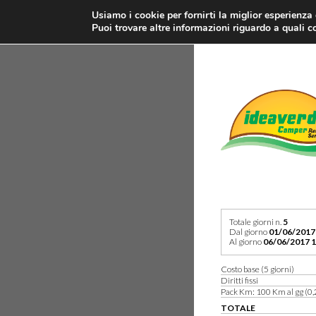
Usiamo i cookie per fornirti la miglior esperienza
Puoi trovare altre informazioni riguardo a quali co
Totale giorni n.
5
Dal giorno
01/06/2017
Al giorno
06/06/2017 1
Costo base (5 giorni)
Diritti fissi
Pack Km: 100 Km al gg (0,
TOTALE