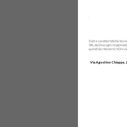
.
Dati e caratteristiche tec
SRL declina ogni responsabi
quindi da ritenersi NON vinc
Via Agostino Chiappa, 2