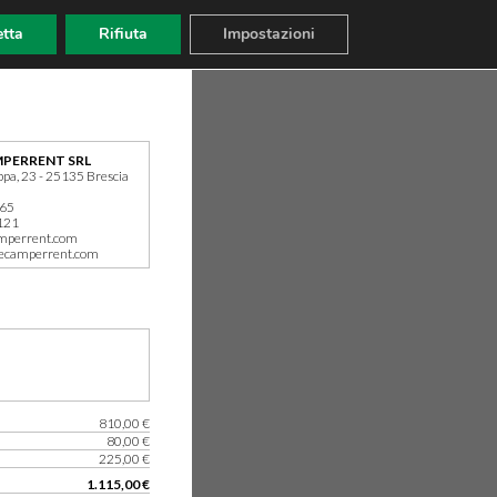
tta
Rifiuta
Impostazioni
PERRENT SRL
ppa, 23 - 25135 Brescia
165
121
mperrent.com
ecamperrent.com
810,00 €
80,00 €
225,00 €
1.115,00 €