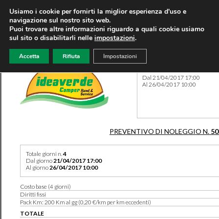
Usiamo i cookie per fornirti la miglior esperienza d'uso e
navigazione sul nostro sito web.
Puoi trovare altre informazioni riguardo a quali cookie usiamo
sul sito o disabilitarli nelle
impostazioni
.
Accetta
Rifiuta
Impostazioni
Preventivo 50189 del 04/04
Dal 21/04/2017 17:00
Al 26/04/2017 10:00
PREVENTIVO DI NOLEGGIO N.
50
Totale giorni n.
4
Dal giorno
21/04/2017 17:00
Al giorno
26/04/2017 10:00
Costo base (4 giorni)
Diritti fissi
Pack Km: 200 Km al gg (0,20 €/km per km eccedenti)
TOTALE