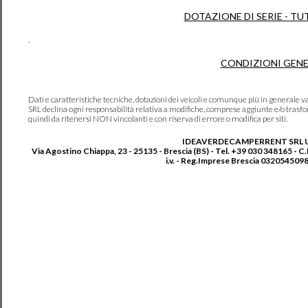
DOTAZIONE DI SERIE - TU
.
CONDIZIONI GENE
Dati e caratteristiche tecniche, dotazioni dei veicoli e comunque più in genera
SRL declina ogni responsabilità relativa a modifiche, comprese aggiunte e/o trasf
quindi da ritenersi NON vincolanti e con riserva di errore o modifica per siti.
IDEAVERDECAMPERRENT SRL 
Via Agostino Chiappa, 23 - 25135 - Brescia (BS) - Tel. +39 030 348165 - C
i.v. - Reg.Imprese Brescia 0320545098