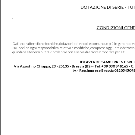
DOTAZIONE DI SERIE - TU
.
CONDIZIONI GENE
Dati e caratteristiche tecniche, dotazioni dei veicoli e comunque più in genera
SRL declina ogni responsabilità relativa a modifiche, comprese aggiunte e/o trasf
quindi da ritenersi NON vincolanti e con riserva di errore o modifica per siti.
IDEAVERDECAMPERRENT SRL 
Via Agostino Chiappa, 23 - 25135 - Brescia (BS) - Tel. +39 030 348165 - C
i.v. - Reg.Imprese Brescia 0320545098