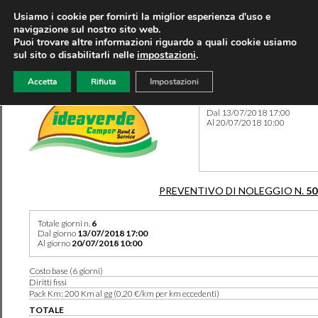
Usiamo i cookie per fornirti la miglior esperienza d'uso e
navigazione sul nostro sito web.
Puoi trovare altre informazioni riguardo a quali cookie usiamo
sul sito o disabilitarli nelle
impostazioni
.
Accetta
Rifiuta
Impostazioni
Preventivo 50186 del 08/05
Dal 13/07/2018 17:00
Al 20/07/2018 10:00
PREVENTIVO DI NOLEGGIO N.
50
Totale giorni n.
6
Dal giorno
13/07/2018 17:00
Al giorno
20/07/2018 10:00
Costo base (6 giorni)
Diritti fissi
Pack Km: 200 Km al gg (0,20 €/km per km eccedenti)
TOTALE