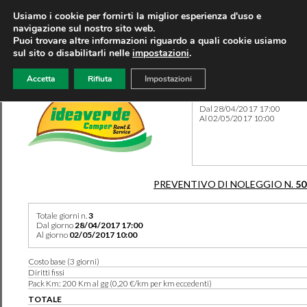
Usiamo i cookie per fornirti la miglior esperienza d'uso e
navigazione sul nostro sito web.
Puoi trovare altre informazioni riguardo a quali cookie usiamo
sul sito o disabilitarli nelle
impostazioni
.
Accetta
Rifiuta
Impostazioni
Preventivo 50185 del 04/03
Dal 28/04/2017 17:00
Al 02/05/2017 10:00
PREVENTIVO DI NOLEGGIO N.
50
Totale giorni n.
3
Dal giorno
28/04/2017 17:00
Al giorno
02/05/2017 10:00
Costo base (3 giorni)
Diritti fissi
Pack Km: 200 Km al gg (0,20 €/km per km eccedenti)
TOTALE