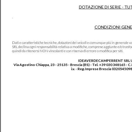
DOTAZIONE DI SERIE - TU
.
CONDIZIONI GENE
Dati e caratteristiche tecniche, dotazioni dei veicoli e comunque più in genera
SRL declina ogni responsabilità relativa a modifiche, comprese aggiunte e/o trasf
quindi da ritenersi NON vincolanti e con riserva di errore o modifica per siti.
IDEAVERDECAMPERRENT SRL 
Via Agostino Chiappa, 23 - 25135 - Brescia (BS) - Tel. +39 030 348165 - C
i.v. - Reg.Imprese Brescia 0320545098