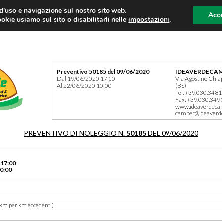
 d'uso e navigazione sul nostro sito web.
Acce
okie usiamo sul sito o disabilitarli nelle
impostazioni
.
Preventivo 50185 del 09/06/2020
IDEAVERDECAM
Dal 19/06/2020 17:00
Via Agostino Chia
Al 22/06/2020 10:00
(BS)
Tel. +39.030.348
Fax. +39.030.349
www.ideaverdeca
camper@ideaverd
PREVENTIVO DI NOLEGGIO N.
50185
DEL 09/06/2020
 17:00
0:00
km per km eccedenti)