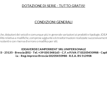
DOTAZIONE DI SERIE - TUTTO GRATIS!
CONDIZIONI GENERALI
niche, dotazioni dei veicoli e comunque più in generale variazioni ai prodotti e tipolo
lità relativa a modifiche, comprese aggiunte e/o trasformazioni realizzate successivament
olanti e con riserva di errore o modifica per siti.
IDEAVERDECAMPERRENT SRL UNIPERSONALE
3 - 25135 - Brescia (BS) - Tel. +39 030 348165 - C.F. e P.IVA IT03205450988 - Capi
i.v. - Reg.Imprese Brescia 03205450988 - R.E.A. BS 513908