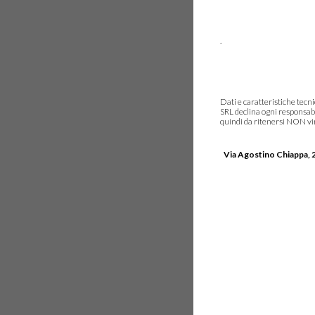
.
Dati e caratteristiche tec
SRL declina ogni responsabi
quindi da ritenersi NON vinc
Via Agostino Chiappa, 2