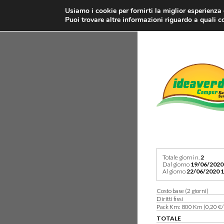
Usiamo i cookie per fornirti la miglior esperienza
Puoi trovare altre informazioni riguardo a quali co
Totale giorni n.
2
Dal giorno
19/06/2020
Al giorno
22/06/2020 1
Costo base (2 giorni)
Diritti fissi
Pack Km: 800 Km (0,20 €/
TOTALE