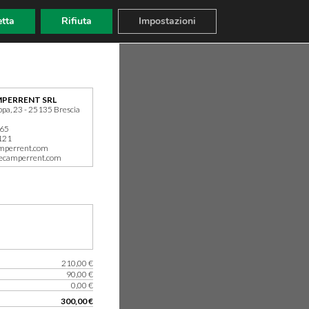
tta
Rifiuta
Impostazioni
PERRENT SRL
ppa, 23 - 25135 Brescia
165
121
mperrent.com
ecamperrent.com
210,00 €
90,00 €
0,00 €
300,00 €