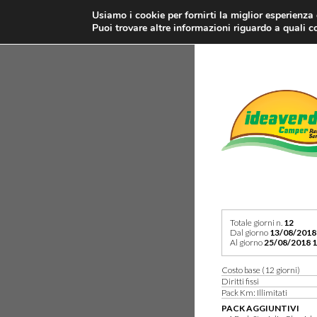
Usiamo i cookie per fornirti la miglior esperienza
Puoi trovare altre informazioni riguardo a quali co
Totale giorni n.
12
Dal giorno
13/08/2018
Al giorno
25/08/2018 1
Costo base (12 giorni)
Diritti fissi
Pack Km: Illimitati
PACK AGGIUNTIVI