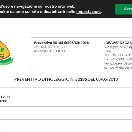
 d'uso e navigazione sul nostro sito web.
Acce
okie usiamo sul sito o disabilitarli nelle
impostazioni
.
Preventivo 50185 del 08/05/2018
IDEAVERDECAM
Dal 13/08/2018 17:00
Via Agostino Chia
Al 25/08/2018 10:00
(BS)
Tel. +39.030.348
Fax. +39.030.349
www.ideaverdeca
camper@ideaverd
PREVENTIVO DI NOLEGGIO N.
50185
DEL 08/05/2018
 17:00
0:00