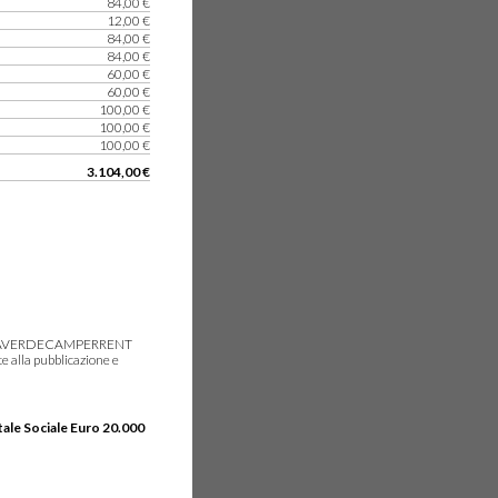
84,00 €
12,00 €
84,00 €
84,00 €
60,00 €
60,00 €
100,00 €
100,00 €
100,00 €
3.104,00 €
gie, IDEAVERDECAMPERRENT
e alla pubblicazione e
tale Sociale Euro 20.000