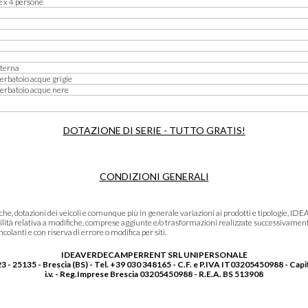
e x 4 persone
nterna
erbatoio acque grigie
serbatoio acque nere
DOTAZIONE DI SERIE - TUTTO GRATIS!
CONDIZIONI GENERALI
niche, dotazioni dei veicoli e comunque più in generale variazioni ai prodotti e tipolo
lità relativa a modifiche, comprese aggiunte e/o trasformazioni realizzate successivament
olanti e con riserva di errore o modifica per siti.
IDEAVERDECAMPERRENT SRL UNIPERSONALE
3 - 25135 - Brescia (BS) - Tel. +39 030 348165 - C.F. e P.IVA IT03205450988 - Capi
i.v. - Reg.Imprese Brescia 03205450988 - R.E.A. BS 513908