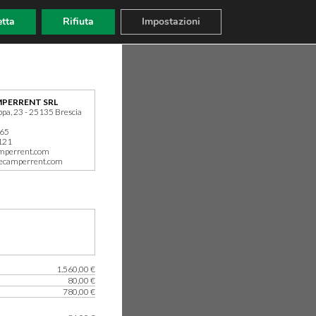
tta
Rifiuta
Impostazioni
PERRENT SRL
ppa, 23 - 25135 Brescia
165
121
mperrent.com
ecamperrent.com
1.560,00 €
80,00 €
780,00 €