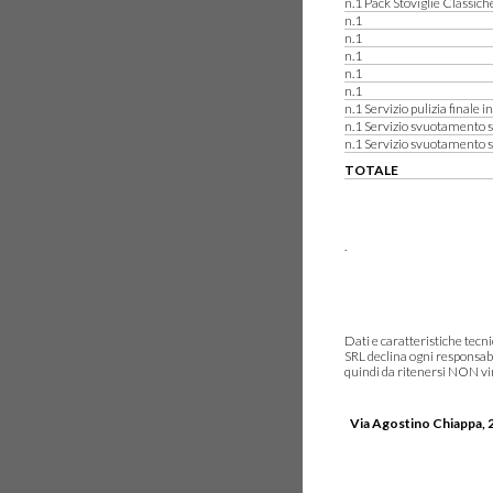
n.1 Pack Stoviglie Classich
n.1
n.1
n.1
n.1
n.1
n.1 Servizio pulizia finale i
n.1 Servizio svuotamento s
n.1 Servizio svuotamento 
TOTALE
.
Dati e caratteristiche tec
SRL declina ogni responsabi
quindi da ritenersi NON vinc
Via Agostino Chiappa, 2