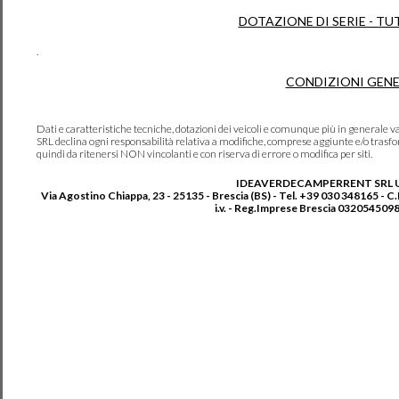
DOTAZIONE DI SERIE - TU
.
CONDIZIONI GENE
Dati e caratteristiche tecniche, dotazioni dei veicoli e comunque più in genera
SRL declina ogni responsabilità relativa a modifiche, comprese aggiunte e/o trasf
quindi da ritenersi NON vincolanti e con riserva di errore o modifica per siti.
IDEAVERDECAMPERRENT SRL 
Via Agostino Chiappa, 23 - 25135 - Brescia (BS) - Tel. +39 030 348165 - C
i.v. - Reg.Imprese Brescia 0320545098