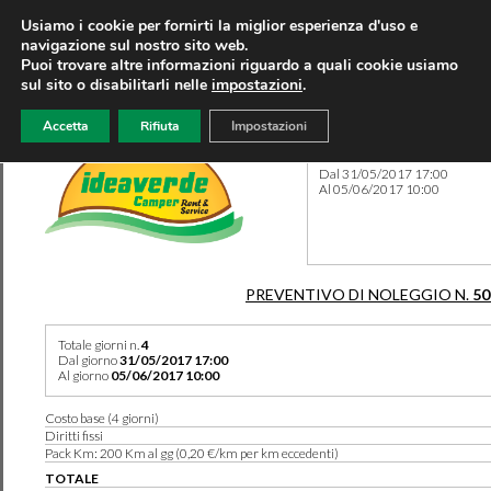
Usiamo i cookie per fornirti la miglior esperienza d'uso e
navigazione sul nostro sito web.
Puoi trovare altre informazioni riguardo a quali cookie usiamo
sul sito o disabilitarli nelle
impostazioni
.
Accetta
Rifiuta
Impostazioni
Preventivo 50182 del 04/01
Dal 31/05/2017 17:00
Al 05/06/2017 10:00
PREVENTIVO DI NOLEGGIO N.
50
Totale giorni n.
4
Dal giorno
31/05/2017 17:00
Al giorno
05/06/2017 10:00
Costo base (4 giorni)
Diritti fissi
Pack Km: 200 Km al gg (0,20 €/km per km eccedenti)
TOTALE