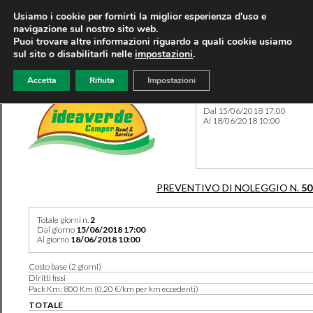
Usiamo i cookie per fornirti la miglior esperienza d'uso e
navigazione sul nostro sito web.
Puoi trovare altre informazioni riguardo a quali cookie usiamo
sul sito o disabilitarli nelle
impostazioni
.
Accetta
Rifiuta
Impostazioni
Preventivo 50182 del 08/05
Dal 15/06/2018 17:00
Al 18/06/2018 10:00
PREVENTIVO DI NOLEGGIO N.
50
Totale giorni n.
2
Dal giorno
15/06/2018 17:00
Al giorno
18/06/2018 10:00
Costo base (2 giorni)
Diritti fissi
Pack Km: 800 Km (0,20 €/km per km eccedenti)
TOTALE