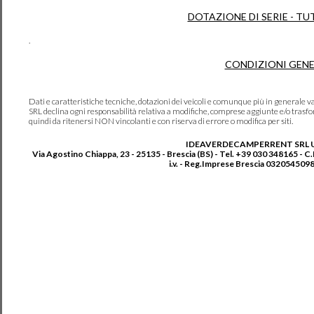
DOTAZIONE DI SERIE - TU
.
CONDIZIONI GENE
Dati e caratteristiche tecniche, dotazioni dei veicoli e comunque più in genera
SRL declina ogni responsabilità relativa a modifiche, comprese aggiunte e/o trasf
quindi da ritenersi NON vincolanti e con riserva di errore o modifica per siti.
IDEAVERDECAMPERRENT SRL 
Via Agostino Chiappa, 23 - 25135 - Brescia (BS) - Tel. +39 030 348165 - C
i.v. - Reg.Imprese Brescia 0320545098