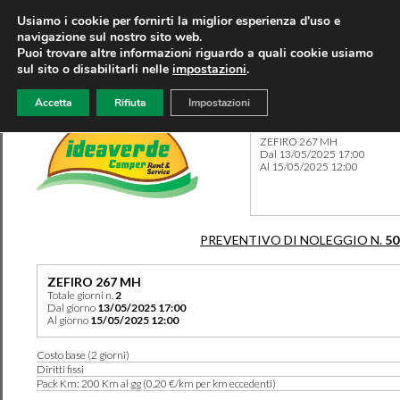
Usiamo i cookie per fornirti la miglior esperienza d'uso e
navigazione sul nostro sito web.
Puoi trovare altre informazioni riguardo a quali cookie usiamo
sul sito o disabilitarli nelle
impostazioni
.
Accetta
Rifiuta
Impostazioni
Preventivo 50181 del 14/05
ZEFIRO 267 MH
Dal 13/05/2025 17:00
Al 15/05/2025 12:00
PREVENTIVO DI NOLEGGIO N.
50
ZEFIRO 267 MH
Totale giorni n.
2
Dal giorno
13/05/2025 17:00
Al giorno
15/05/2025 12:00
Costo base (2 giorni)
Diritti fissi
Pack Km: 200 Km al gg (0,20 €/km per km eccedenti)