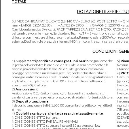
TOTALE
DOTAZIONE DI SERIE - TU
SU MECCANICA FIAT DUCATO 2.2 140 CV – EURO 6D, POSTI LETTO 4 –
mm – LARGHEZZA 2.080 mm – ALTEZZA 2950 mm, GAVONE: 120X90 – altezza 
Cambio automatico 8 velocità, PACK TAPPEZZERIA ZEFIRO NOTO , PACK ZEFIRO M
del cambio e volante in pelle, Salpicadero Techno, TPMS – controllo automatico del
chiusura, con finestra e chiusura centralizzata, Pannello solare 200W con rego
esterna, Dati tecnici e prezzi da ritenersi NON vincolanti e con riserva di errore o m
CONDIZIONI GENE
1)
Supplementi per ritiro e consegna fuori orario:
segnaliamo che
5)
Rinun
la presa del veicolo tra le ore 17 e le 18:00 della sera precedente e la
Nessun r
riconsegna del veicolo tra le ore 9 e le 10 del giorno successivo al
ritardo 
noleggio prenotato è un servizio gratuito; per le richieste di ritiro e
6)
RIC
consegna entro l’orario di apertura al di fuori del servizio gratuito verrà
Carburan
applicato un supplemento di € 20,00 all’ora, al di fuori dell’orario di
(gasolio
apertura € 40,00 all’ora.
Il veico
2)
Assicurazioni:
è stato r
Assicurazione R.C., Kasko, incendio, furto, eventi atmosferici, atti
Il veico
vandalici, carta verde per estero, soccorso stradale, infortuni guidatore.
con i se
3)
Deposito cauzionale
:
inadempi
Il deposito cauzionale è di € 1.600,00 con carta di credito con validità di
ripristi
6 mesi.
7)Il pre
4)
Obblighi a carico del cliente da eseguire tassativamente
:
pubblico
NON E’ CONSENTITO fumare;
IDEAVER
NON E’ CONSENTITO FAR SALIRE ANIMALI;
esclusiv
NON E’ CONSENTITO superare il peso di 35 q a pieno carico;
noleggio