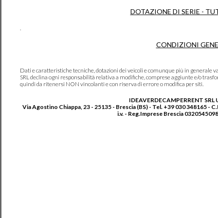
DOTAZIONE DI SERIE - TU
.
CONDIZIONI GENE
Dati e caratteristiche tecniche, dotazioni dei veicoli e comunque più in genera
SRL declina ogni responsabilità relativa a modifiche, comprese aggiunte e/o trasf
quindi da ritenersi NON vincolanti e con riserva di errore o modifica per siti.
IDEAVERDECAMPERRENT SRL 
Via Agostino Chiappa, 23 - 25135 - Brescia (BS) - Tel. +39 030 348165 - C
i.v. - Reg.Imprese Brescia 0320545098