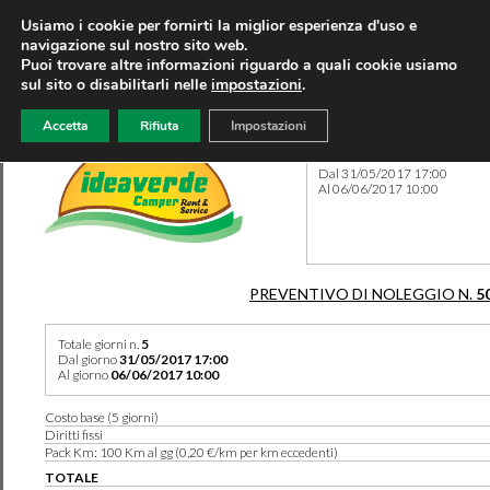
Usiamo i cookie per fornirti la miglior esperienza d'uso e
navigazione sul nostro sito web.
Puoi trovare altre informazioni riguardo a quali cookie usiamo
sul sito o disabilitarli nelle
impostazioni
.
Accetta
Rifiuta
Impostazioni
Preventivo 5018 del 01/05/
Dal 31/05/2017 17:00
Al 06/06/2017 10:00
PREVENTIVO DI NOLEGGIO N.
5
Totale giorni n.
5
Dal giorno
31/05/2017 17:00
Al giorno
06/06/2017 10:00
Costo base (5 giorni)
Diritti fissi
Pack Km: 100 Km al gg (0,20 €/km per km eccedenti)
TOTALE