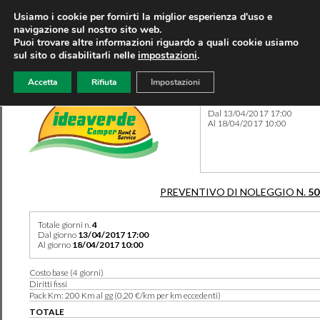
Usiamo i cookie per fornirti la miglior esperienza d'uso e
navigazione sul nostro sito web.
Puoi trovare altre informazioni riguardo a quali cookie usiamo
sul sito o disabilitarli nelle
impostazioni
.
Accetta
Rifiuta
Impostazioni
Preventivo 50178 del 08/08
Dal 13/04/2017 17:00
Al 18/04/2017 10:00
PREVENTIVO DI NOLEGGIO N.
50
Totale giorni n.
4
Dal giorno
13/04/2017 17:00
Al giorno
18/04/2017 10:00
Costo base (4 giorni)
Diritti fissi
Pack Km: 200 Km al gg (0,20 €/km per km eccedenti)
TOTALE