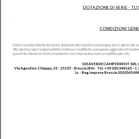
DOTAZIONE DI SERIE - TU
.
CONDIZIONI GENE
Dati e caratteristiche tecniche, dotazioni dei veicoli e comunque più in genera
SRL declina ogni responsabilità relativa a modifiche, comprese aggiunte e/o trasf
quindi da ritenersi NON vincolanti e con riserva di errore o modifica per siti.
IDEAVERDECAMPERRENT SRL 
Via Agostino Chiappa, 23 - 25135 - Brescia (BS) - Tel. +39 030 348165 - C
i.v. - Reg.Imprese Brescia 0320545098