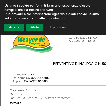
Usiamo i cookie per fornirti la miglior esperienza d'uso e
navigazione sul nostro sito web.
Puoi trovare altre informazioni riguardo a quali cookie usiamo
sul sito o disabilitarli nelle
impostazioni
.
Accetta
Rifiuta
Impostazioni
Preventivo 50175 del 07/05
Dal 13/06/2018 17:00
Al 27/06/2018 10:00
PREVENTIVO DI NOLEGGIO N.
50
Totale giorni n.
13
Dal giorno
13/06/2018 17:00
Al giorno
27/06/2018 10:00
Costo base (13 giorni)
Diritti fissi
Pack Km: 200 Km al gg (0,20 €/km per km eccedenti)
TOTALE