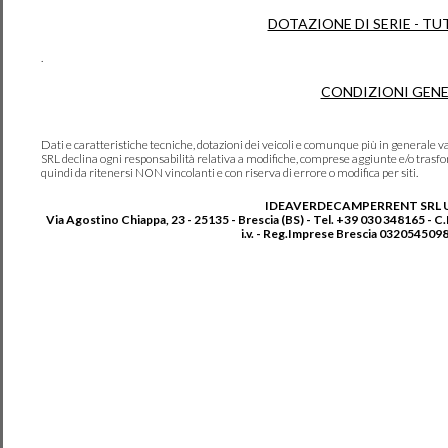
DOTAZIONE DI SERIE - TU
.
CONDIZIONI GENE
Dati e caratteristiche tecniche, dotazioni dei veicoli e comunque più in genera
SRL declina ogni responsabilità relativa a modifiche, comprese aggiunte e/o trasf
quindi da ritenersi NON vincolanti e con riserva di errore o modifica per siti.
IDEAVERDECAMPERRENT SRL 
Via Agostino Chiappa, 23 - 25135 - Brescia (BS) - Tel. +39 030 348165 - C
i.v. - Reg.Imprese Brescia 0320545098