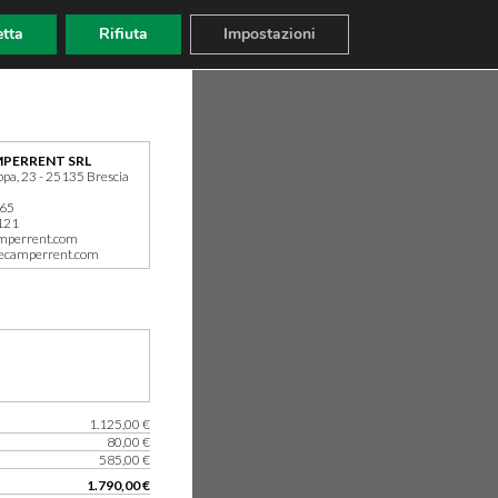
tta
Rifiuta
Impostazioni
PERRENT SRL
ppa, 23 - 25135 Brescia
165
121
mperrent.com
ecamperrent.com
1.125,00 €
80,00 €
585,00 €
1.790,00 €