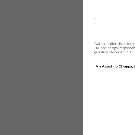
.
Dati e caratteristiche tec
SRL declina ogni responsabi
quindi da ritenersi NON vinc
Via Agostino Chiappa, 2