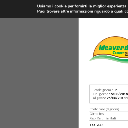
Usiamo i cookie per fornirti la miglior esperienza
Puoi trovare altre informazioni riguardo a quali co
Totale giorni n.
9
Dal giorno
15/08/2018
Al giorno
25/08/2018 1
Costo base (9 giorni)
Diritti fissi
Pack Km: Illimitati
TOTALE