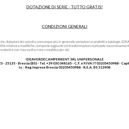
DOTAZIONE DI SERIE - TUTTO GRATIS!
CONDIZIONI GENERALI
niche, dotazioni dei veicoli e comunque più in generale variazioni ai prodotti e tipolo
lità relativa a modifiche, comprese aggiunte e/o trasformazioni realizzate successivament
olanti e con riserva di errore o modifica per siti.
IDEAVERDECAMPERRENT SRL UNIPERSONALE
3 - 25135 - Brescia (BS) - Tel. +39 030 348165 - C.F. e P.IVA IT03205450988 - Capi
i.v. - Reg.Imprese Brescia 03205450988 - R.E.A. BS 513908