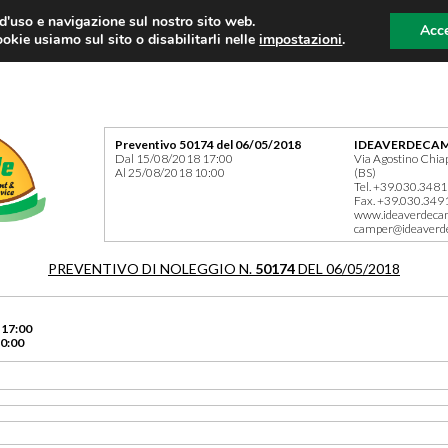
 d'uso e navigazione sul nostro sito web.
Acce
okie usiamo sul sito o disabilitarli nelle
impostazioni
.
Preventivo 50174 del 06/05/2018
IDEAVERDECAM
Dal 15/08/2018 17:00
Via Agostino Chia
Al 25/08/2018 10:00
(BS)
Tel. +39.030.348
Fax. +39.030.349
www.ideaverdeca
camper@ideaverd
PREVENTIVO DI NOLEGGIO N.
50174
DEL 06/05/2018
 17:00
0:00