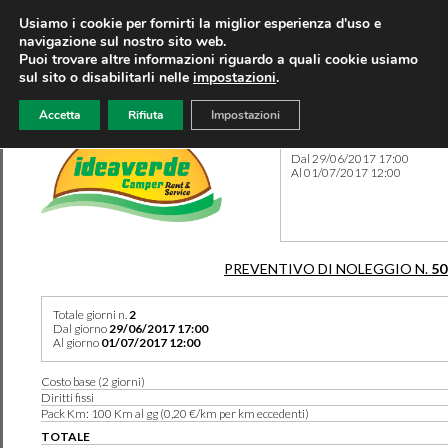
Usiamo i cookie per fornirti la miglior esperienza d'uso e
navigazione sul nostro sito web.
Puoi trovare altre informazioni riguardo a quali cookie usiamo
sul sito o disabilitarli nelle
impostazioni
.
Accetta
Rifiuta
Impostazioni
Preventivo 50173 del 07/08
Dal 29/06/2017 17:00
Al 01/07/2017 12:00
PREVENTIVO DI NOLEGGIO N.
50
Totale giorni n.
2
Dal giorno
29/06/2017 17:00
Al giorno
01/07/2017 12:00
Costo base (2 giorni)
Diritti fissi
Pack Km: 100 Km al gg (0,20 €/km per km eccedenti)
TOTALE