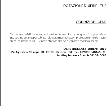
DOTAZIONE DI SERIE - TU
.
CONDIZIONI GENE
Dati e caratteristiche tecniche, dotazioni dei veicoli e comunque più in genera
SRL declina ogni responsabilità relativa a modifiche, comprese aggiunte e/o trasf
quindi da ritenersi NON vincolanti e con riserva di errore o modifica per siti.
IDEAVERDECAMPERRENT SRL 
Via Agostino Chiappa, 23 - 25135 - Brescia (BS) - Tel. +39 030 348165 - C
i.v. - Reg.Imprese Brescia 0320545098