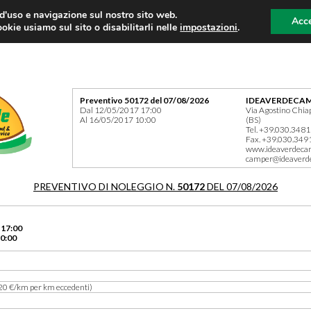
 d'uso e navigazione sul nostro sito web.
Acce
okie usiamo sul sito o disabilitarli nelle
impostazioni
.
Preventivo 50172 del 07/08/2026
IDEAVERDECAM
Dal 12/05/2017 17:00
Via Agostino Chia
Al 16/05/2017 10:00
(BS)
Tel. +39.030.348
Fax. +39.030.349
www.ideaverdeca
camper@ideaverd
PREVENTIVO DI NOLEGGIO N.
50172
DEL 07/08/2026
 17:00
0:00
20 €/km per km eccedenti)