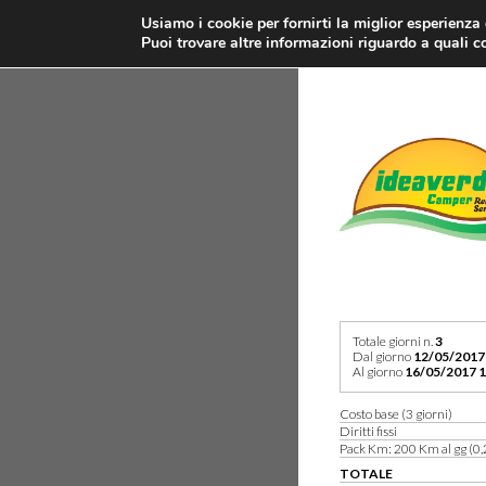
Usiamo i cookie per fornirti la miglior esperienza
Puoi trovare altre informazioni riguardo a quali co
Totale giorni n.
3
Dal giorno
12/05/2017
Al giorno
16/05/2017 1
Costo base (3 giorni)
Diritti fissi
Pack Km: 200 Km al gg (0,
TOTALE