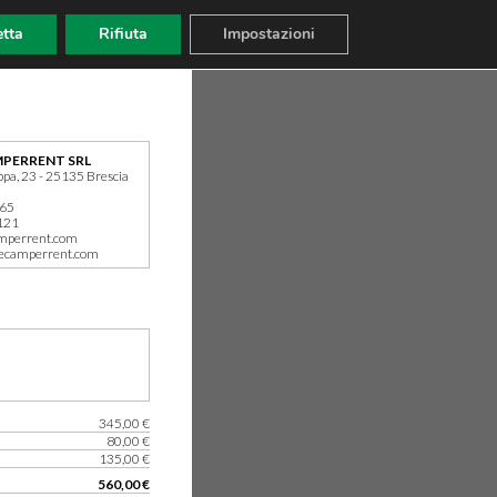
tta
Rifiuta
Impostazioni
PERRENT SRL
ppa, 23 - 25135 Brescia
165
121
mperrent.com
ecamperrent.com
345,00 €
80,00 €
135,00 €
560,00 €