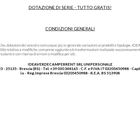
DOTAZIONE DI SERIE - TUTTO GRATIS!
CONDIZIONI GENERALI
niche, dotazioni dei veicoli e comunque più in generale variazioni ai prodotti e tipolo
lità relativa a modifiche, comprese aggiunte e/o trasformazioni realizzate successivament
olanti e con riserva di errore o modifica per siti.
IDEAVERDECAMPERRENT SRL UNIPERSONALE
3 - 25135 - Brescia (BS) - Tel. +39 030 348165 - C.F. e P.IVA IT03205450988 - Capi
i.v. - Reg.Imprese Brescia 03205450988 - R.E.A. BS 513908