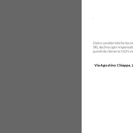
.
Dati e caratteristiche tec
SRL declina ogni responsabi
quindi da ritenersi NON vinc
Via Agostino Chiappa, 2