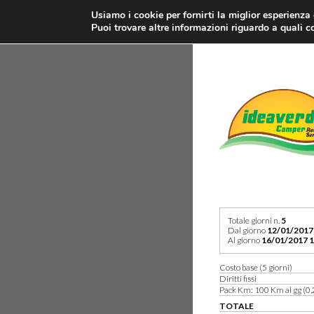
Usiamo i cookie per fornirti la miglior esperienza
Puoi trovare altre informazioni riguardo a quali co
Totale giorni n.
5
Dal giorno
12/01/2017
Al giorno
16/01/2017 1
Costo base (5 giorni)
Diritti fissi
Pack Km: 100 Km al gg (0,
TOTALE