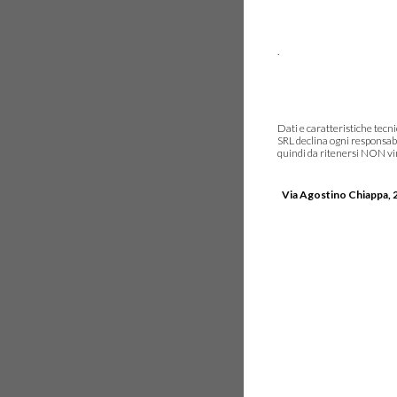
.
Dati e caratteristiche tec
SRL declina ogni responsabi
quindi da ritenersi NON vinc
Via Agostino Chiappa, 2