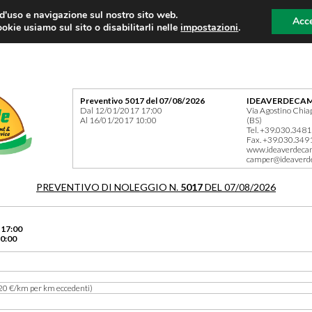
 d'uso e navigazione sul nostro sito web.
Acce
okie usiamo sul sito o disabilitarli nelle
impostazioni
.
Preventivo 5017 del 07/08/2026
IDEAVERDECAM
Dal 12/01/2017 17:00
Via Agostino Chia
Al 16/01/2017 10:00
(BS)
Tel. +39.030.348
Fax. +39.030.349
www.ideaverdeca
camper@ideaverd
PREVENTIVO DI NOLEGGIO N.
5017
DEL 07/08/2026
 17:00
0:00
20 €/km per km eccedenti)