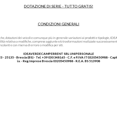
DOTAZIONE DI SERIE - TUTTO GRATIS!
CONDIZIONI GENERALI
niche, dotazioni dei veicoli e comunque più in generale variazioni ai prodotti e tipolo
lità relativa a modifiche, comprese aggiunte e/o trasformazioni realizzate successivament
olanti e con riserva di errore o modifica per siti.
IDEAVERDECAMPERRENT SRL UNIPERSONALE
3 - 25135 - Brescia (BS) - Tel. +39 030 348165 - C.F. e P.IVA IT03205450988 - Capi
i.v. - Reg.Imprese Brescia 03205450988 - R.E.A. BS 513908