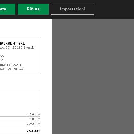
tta
Rifiuta
Impostazioni
PERRENT SRL
ppa, 23 - 25135 Brescia
165
121
mperrent.com
ecamperrent.com
475,00 €
80,00 €
225,00 €
780,00 €