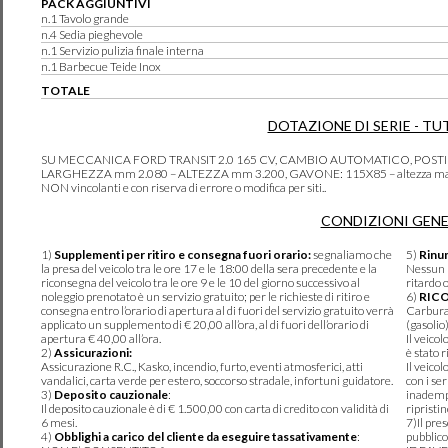
PACK AGGIUNTIVI
n.1 Tavolo grande
n.4 Sedia pieghevole
n.1 Servizio pulizia finale interna
n.1 Barbecue Teide Inox
TOTALE
DOTAZIONE DI SERIE - TU
SU MECCANICA FORD TRANSIT 2.0 165 CV, CAMBIO AUTOMATICO, POSTI
LARGHEZZA mm 2.080 – ALTEZZA mm 3.200, GAVONE: 115X85 – altezza max 120c
NON vincolanti e con riserva di errore o modifica per siti..
CONDIZIONI GENE
1)
Supplementi per ritiro e consegna fuori orario:
segnaliamo che
5)
Rinun
la presa del veicolo tra le ore 17 e le 18:00 della sera precedente e la
Nessun r
riconsegna del veicolo tra le ore 9 e le 10 del giorno successivo al
ritardo 
noleggio prenotato è un servizio gratuito; per le richieste di ritiro e
6)
RIC
consegna entro l’orario di apertura al di fuori del servizio gratuito verrà
Carburan
applicato un supplemento di € 20,00 all’ora, al di fuori dell’orario di
(gasolio
apertura € 40,00 all’ora.
Il veico
2)
Assicurazioni:
è stato r
Assicurazione R.C., Kasko, incendio, furto, eventi atmosferici, atti
Il veico
vandalici, carta verde per estero, soccorso stradale, infortuni guidatore.
con i se
3)
Deposito cauzionale
:
inadempi
Il deposito cauzionale è di € 1.500,00 con carta di credito con validità di
ripristi
6 mesi.
7)Il pre
4)
Obblighi a carico del cliente da eseguire tassativamente
:
pubblico