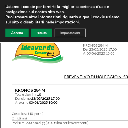
Usiamo i cookie per fornirti la miglior esperienza d'uso e
navigazione sul nostro sito web.
Puoi trovare altre informazioni riguardo a quali cookie usiamo
sul sito o disabilitarli nelle
impostazioni
.
Accetta
Rifiuta
Impostazioni
Preventivo 50169 del 06/05
KRONOS 284 M
Dal 23/05/2025 17:00
Al 03/06/2025 10:00
PREVENTIVO DI NOLEGGIO N.
50
KRONOS 284 M
Totale giorni n.
10
Dal giorno
23/05/2025 17:00
Al giorno
03/06/2025 10:00
Costo base (10 giorni)
Diritti fissi
Pack Km: 200 Km al gg (0,20 €/km per km eccedenti)