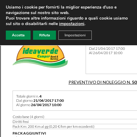
Usiamo i cookie per fornirti la miglior esperienza d'uso e
navigazione sul nostro sito web.
Puoi trovare altre informazioni riguardo a quali cookie usiamo
sul sito o disabilitarli nelle
impostazioni
.
Accetta
Rifiuta
Impostazioni
Preventivo 50167 del 08/08
Dal 21/04/2017 17:00
Al 26/04/2017 10:00
PREVENTIVO DI NOLEGGIO N.
50
Totale giorni n.
4
Dal giorno
21/04/2017 17:00
Al giorno
26/04/2017 10:00
Costo base (4 giorni)
Diritti fissi
Pack Km: 200 Km al gg (0,20 €/km per km eccedenti)
PACK AGGIUNTIVI