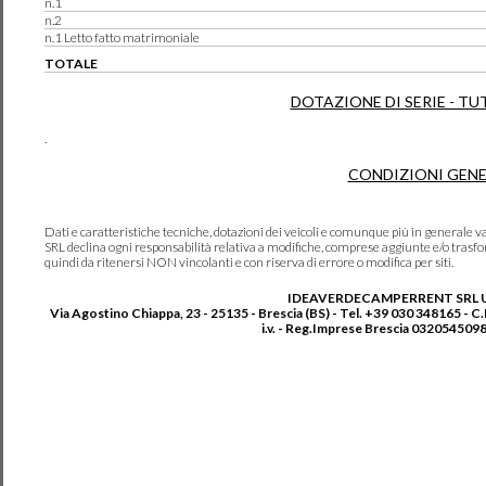
n.1
n.2
n.1 Letto fatto matrimoniale
TOTALE
DOTAZIONE DI SERIE - TU
.
CONDIZIONI GENE
Dati e caratteristiche tecniche, dotazioni dei veicoli e comunque più in genera
SRL declina ogni responsabilità relativa a modifiche, comprese aggiunte e/o trasf
quindi da ritenersi NON vincolanti e con riserva di errore o modifica per siti.
IDEAVERDECAMPERRENT SRL 
Via Agostino Chiappa, 23 - 25135 - Brescia (BS) - Tel. +39 030 348165 - C
i.v. - Reg.Imprese Brescia 0320545098