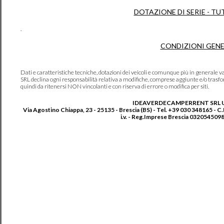
DOTAZIONE DI SERIE - TU
.
CONDIZIONI GENE
Dati e caratteristiche tecniche, dotazioni dei veicoli e comunque più in genera
SRL declina ogni responsabilità relativa a modifiche, comprese aggiunte e/o trasf
quindi da ritenersi NON vincolanti e con riserva di errore o modifica per siti.
IDEAVERDECAMPERRENT SRL 
Via Agostino Chiappa, 23 - 25135 - Brescia (BS) - Tel. +39 030 348165 - C
i.v. - Reg.Imprese Brescia 0320545098