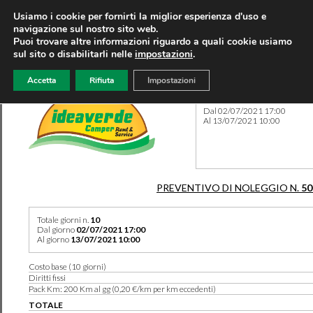
Usiamo i cookie per fornirti la miglior esperienza d'uso e
navigazione sul nostro sito web.
Puoi trovare altre informazioni riguardo a quali cookie usiamo
sul sito o disabilitarli nelle
impostazioni
.
Accetta
Rifiuta
Impostazioni
Preventivo 50164 del 29/05
Dal 02/07/2021 17:00
Al 13/07/2021 10:00
PREVENTIVO DI NOLEGGIO N.
50
Totale giorni n.
10
Dal giorno
02/07/2021 17:00
Al giorno
13/07/2021 10:00
Costo base (10 giorni)
Diritti fissi
Pack Km: 200 Km al gg (0,20 €/km per km eccedenti)
TOTALE