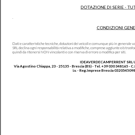
DOTAZIONE DI SERIE - TU
.
CONDIZIONI GENE
Dati e caratteristiche tecniche, dotazioni dei veicoli e comunque più in genera
SRL declina ogni responsabilità relativa a modifiche, comprese aggiunte e/o trasf
quindi da ritenersi NON vincolanti e con riserva di errore o modifica per siti.
IDEAVERDECAMPERRENT SRL 
Via Agostino Chiappa, 23 - 25135 - Brescia (BS) - Tel. +39 030 348165 - C
i.v. - Reg.Imprese Brescia 0320545098