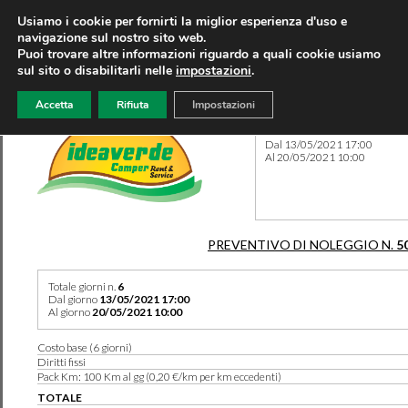
Usiamo i cookie per fornirti la miglior esperienza d'uso e
navigazione sul nostro sito web.
Puoi trovare altre informazioni riguardo a quali cookie usiamo
sul sito o disabilitarli nelle
impostazioni
.
Accetta
Rifiuta
Impostazioni
Preventivo 5016 del 16/02/
Dal 13/05/2021 17:00
Al 20/05/2021 10:00
PREVENTIVO DI NOLEGGIO N.
5
Totale giorni n.
6
Dal giorno
13/05/2021 17:00
Al giorno
20/05/2021 10:00
Costo base (6 giorni)
Diritti fissi
Pack Km: 100 Km al gg (0,20 €/km per km eccedenti)
TOTALE