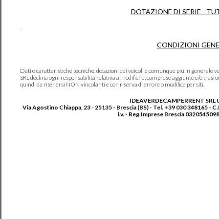
DOTAZIONE DI SERIE - TU
.
CONDIZIONI GENE
Dati e caratteristiche tecniche, dotazioni dei veicoli e comunque più in genera
SRL declina ogni responsabilità relativa a modifiche, comprese aggiunte e/o trasf
quindi da ritenersi NON vincolanti e con riserva di errore o modifica per siti.
IDEAVERDECAMPERRENT SRL 
Via Agostino Chiappa, 23 - 25135 - Brescia (BS) - Tel. +39 030 348165 - C
i.v. - Reg.Imprese Brescia 0320545098