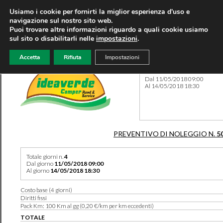
Usiamo i cookie per fornirti la miglior esperienza d'uso e
navigazione sul nostro sito web.
Puoi trovare altre informazioni riguardo a quali cookie usiamo
sul sito o disabilitarli nelle
impostazioni
.
Accetta
Rifiuta
Impostazioni
Preventivo 5016 del 08/08/
Dal 11/05/2018 09:00
Al 14/05/2018 18:30
PREVENTIVO DI NOLEGGIO N.
5
Totale giorni n.
4
Dal giorno
11/05/2018 09:00
Al giorno
14/05/2018 18:30
Costo base (4 giorni)
Diritti fissi
Pack Km: 100 Km al gg (0,20 €/km per km eccedenti)
TOTALE