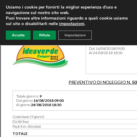
Usiamo i cookie per fornirti la miglior esperienza d'uso e
navigazione sul nostro sito web.
Puoi trovare altre informazioni riguardo a quali cookie usiamo
sul sito o disabilitarli nelle
impostazioni
.
Accetta
Rifiuta
Impostazioni
Preventivo 50159 del 02/05
Dal 16/08/2018 09:00
Al 24/08/2018 18:30
PREVENTIVO DI NOLEGGIO N.
50
Totale giorni n.
9
Dal giorno
16/08/2018 09:00
Al giorno
24/08/2018 18:30
Costo base (9 giorni)
Diritti fissi
Pack Km: Illimitati
TOTALE