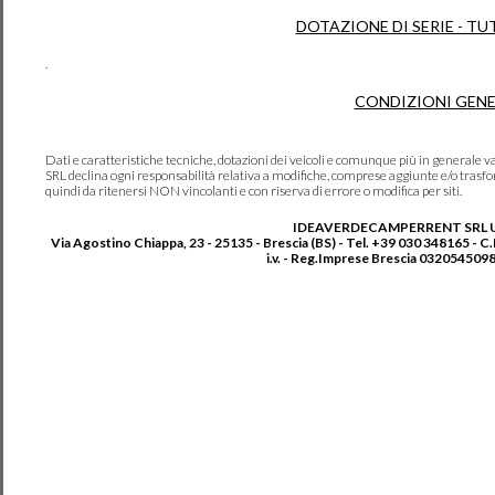
DOTAZIONE DI SERIE - TU
.
CONDIZIONI GENE
Dati e caratteristiche tecniche, dotazioni dei veicoli e comunque più in genera
SRL declina ogni responsabilità relativa a modifiche, comprese aggiunte e/o trasf
quindi da ritenersi NON vincolanti e con riserva di errore o modifica per siti.
IDEAVERDECAMPERRENT SRL 
Via Agostino Chiappa, 23 - 25135 - Brescia (BS) - Tel. +39 030 348165 - C
i.v. - Reg.Imprese Brescia 0320545098