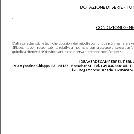
DOTAZIONE DI SERIE - TU
.
CONDIZIONI GENE
Dati e caratteristiche tecniche, dotazioni dei veicoli e comunque più in genera
SRL declina ogni responsabilità relativa a modifiche, comprese aggiunte e/o trasf
quindi da ritenersi NON vincolanti e con riserva di errore o modifica per siti.
IDEAVERDECAMPERRENT SRL 
Via Agostino Chiappa, 23 - 25135 - Brescia (BS) - Tel. +39 030 348165 - C
i.v. - Reg.Imprese Brescia 0320545098