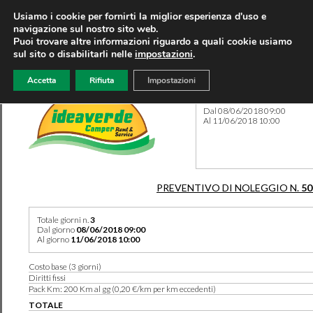
Usiamo i cookie per fornirti la miglior esperienza d'uso e
navigazione sul nostro sito web.
Puoi trovare altre informazioni riguardo a quali cookie usiamo
sul sito o disabilitarli nelle
impostazioni
.
Accetta
Rifiuta
Impostazioni
Preventivo 50157 del 01/05
Dal 08/06/2018 09:00
Al 11/06/2018 10:00
PREVENTIVO DI NOLEGGIO N.
50
Totale giorni n.
3
Dal giorno
08/06/2018 09:00
Al giorno
11/06/2018 10:00
Costo base (3 giorni)
Diritti fissi
Pack Km: 200 Km al gg (0,20 €/km per km eccedenti)
TOTALE