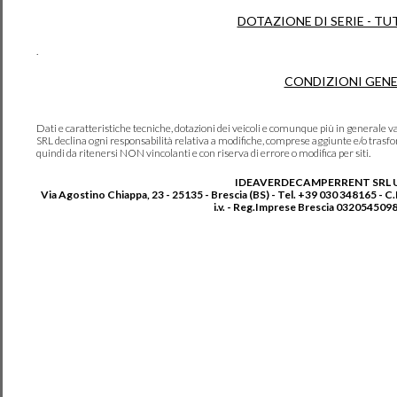
DOTAZIONE DI SERIE - TU
.
CONDIZIONI GENE
Dati e caratteristiche tecniche, dotazioni dei veicoli e comunque più in genera
SRL declina ogni responsabilità relativa a modifiche, comprese aggiunte e/o trasf
quindi da ritenersi NON vincolanti e con riserva di errore o modifica per siti.
IDEAVERDECAMPERRENT SRL 
Via Agostino Chiappa, 23 - 25135 - Brescia (BS) - Tel. +39 030 348165 - C
i.v. - Reg.Imprese Brescia 0320545098