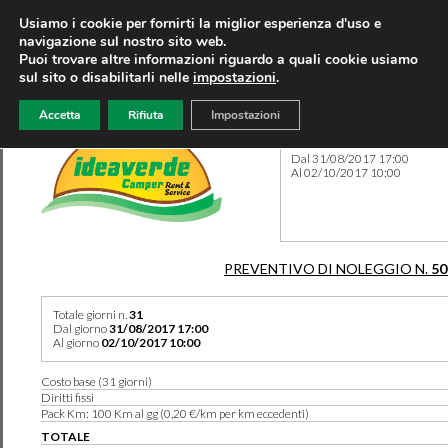
Usiamo i cookie per fornirti la miglior esperienza d'uso e
navigazione sul nostro sito web.
Puoi trovare altre informazioni riguardo a quali cookie usiamo
sul sito o disabilitarli nelle
impostazioni
.
Accetta
Rifiuta
Impostazioni
Preventivo 50154 del 10/08
Dal 31/08/2017 17:00
Al 02/10/2017 10:00
PREVENTIVO DI NOLEGGIO N.
50
Totale giorni n.
31
Dal giorno
31/08/2017 17:00
Al giorno
02/10/2017 10:00
Costo base (31 giorni)
Diritti fissi
Pack Km: 100 Km al gg (0,20 €/km per km eccedenti)
TOTALE