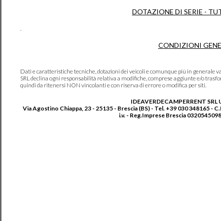
DOTAZIONE DI SERIE - TU
.
CONDIZIONI GENE
Dati e caratteristiche tecniche, dotazioni dei veicoli e comunque più in genera
SRL declina ogni responsabilità relativa a modifiche, comprese aggiunte e/o trasf
quindi da ritenersi NON vincolanti e con riserva di errore o modifica per siti.
IDEAVERDECAMPERRENT SRL 
Via Agostino Chiappa, 23 - 25135 - Brescia (BS) - Tel. +39 030 348165 - C
i.v. - Reg.Imprese Brescia 0320545098