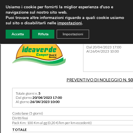
Usiamo i cookie per fornirti la miglior esperienza d'uso e
navigazione sul nostro sito web.
Puoi trovare altre informazioni riguardo a quali cookie usiamo
sul sito o disabilitarli nelle
impostazioni
.
Accetta
Rifiuta
Impostazioni
Preventivo 50154 del 31/03
Dal 20/04/2023 17:00
Al 26/04/2023 10:00
PREVENTIVO DI NOLEGGIO N.
50
Totale giorni n.
5
Dal giorno
20/04/2023 17:00
Al giorno
26/04/2023 10:00
Costo base (5 giorni)
Diritti fissi
Pack Km: 100 Km al gg (0,20 €/km per km eccedenti)
TOTALE