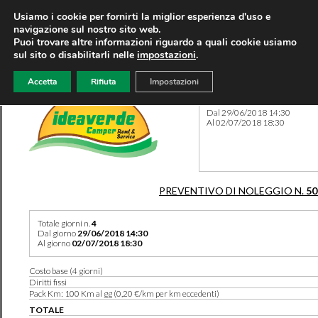
Usiamo i cookie per fornirti la miglior esperienza d'uso e
navigazione sul nostro sito web.
Puoi trovare altre informazioni riguardo a quali cookie usiamo
sul sito o disabilitarli nelle
impostazioni
.
Accetta
Rifiuta
Impostazioni
Preventivo 50152 del 29/04
Dal 29/06/2018 14:30
Al 02/07/2018 18:30
PREVENTIVO DI NOLEGGIO N.
50
Totale giorni n.
4
Dal giorno
29/06/2018 14:30
Al giorno
02/07/2018 18:30
Costo base (4 giorni)
Diritti fissi
Pack Km: 100 Km al gg (0,20 €/km per km eccedenti)
TOTALE