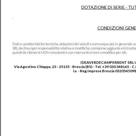
DOTAZIONE DI SERIE - TU
.
CONDIZIONI GENE
Dati e caratteristiche tecniche, dotazioni dei veicoli e comunque più in genera
SRL declina ogni responsabilità relativa a modifiche, comprese aggiunte e/o trasf
quindi da ritenersi NON vincolanti e con riserva di errore o modifica per siti.
IDEAVERDECAMPERRENT SRL 
Via Agostino Chiappa, 23 - 25135 - Brescia (BS) - Tel. +39 030 348165 - C
i.v. - Reg.Imprese Brescia 0320545098