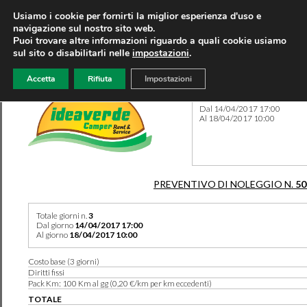
Usiamo i cookie per fornirti la miglior esperienza d'uso e
navigazione sul nostro sito web.
Puoi trovare altre informazioni riguardo a quali cookie usiamo
sul sito o disabilitarli nelle
impostazioni
.
Accetta
Rifiuta
Impostazioni
Preventivo 50151 del 09/08
Dal 14/04/2017 17:00
Al 18/04/2017 10:00
PREVENTIVO DI NOLEGGIO N.
50
Totale giorni n.
3
Dal giorno
14/04/2017 17:00
Al giorno
18/04/2017 10:00
Costo base (3 giorni)
Diritti fissi
Pack Km: 100 Km al gg (0,20 €/km per km eccedenti)
TOTALE