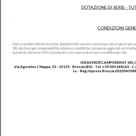
DOTAZIONE DI SERIE - TU
.
CONDIZIONI GENE
Dati e caratteristiche tecniche, dotazioni dei veicoli e comunque più in genera
SRL declina ogni responsabilità relativa a modifiche, comprese aggiunte e/o trasf
quindi da ritenersi NON vincolanti e con riserva di errore o modifica per siti.
IDEAVERDECAMPERRENT SRL 
Via Agostino Chiappa, 23 - 25135 - Brescia (BS) - Tel. +39 030 348165 - C
i.v. - Reg.Imprese Brescia 0320545098