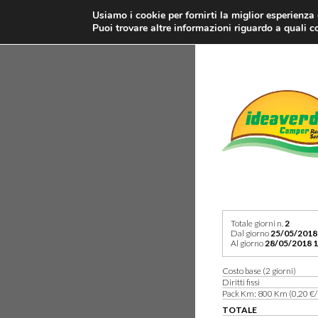
Usiamo i cookie per fornirti la miglior esperienza
Puoi trovare altre informazioni riguardo a quali co
Totale giorni n.
2
Dal giorno
25/05/2018
Al giorno
28/05/2018 1
Costo base (2 giorni)
Diritti fissi
Pack Km: 800 Km (0,20 €/
TOTALE