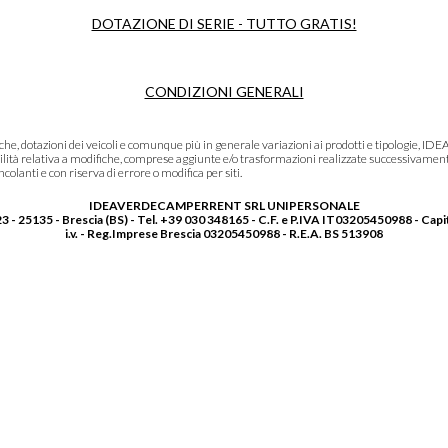
DOTAZIONE DI SERIE - TUTTO GRATIS!
CONDIZIONI GENERALI
niche, dotazioni dei veicoli e comunque più in generale variazioni ai prodotti e tipolo
lità relativa a modifiche, comprese aggiunte e/o trasformazioni realizzate successivament
olanti e con riserva di errore o modifica per siti.
IDEAVERDECAMPERRENT SRL UNIPERSONALE
3 - 25135 - Brescia (BS) - Tel. +39 030 348165 - C.F. e P.IVA IT03205450988 - Capi
i.v. - Reg.Imprese Brescia 03205450988 - R.E.A. BS 513908