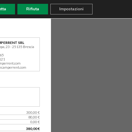
tta
Rifiuta
Impostazioni
PERRENT SRL
ppa, 23 - 25135 Brescia
165
121
mperrent.com
ecamperrent.com
300,00 €
80,00 €
0,00 €
380,00 €