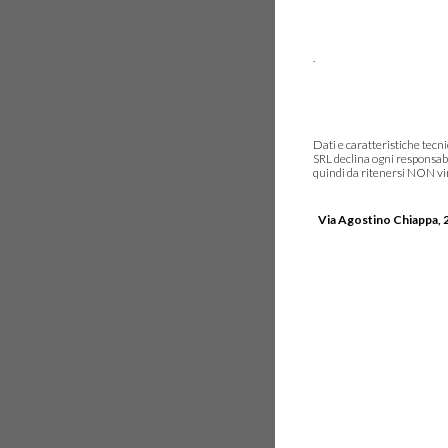
.
Dati e caratteristiche tec
SRL declina ogni responsabi
quindi da ritenersi NON vinc
Via Agostino Chiappa, 2