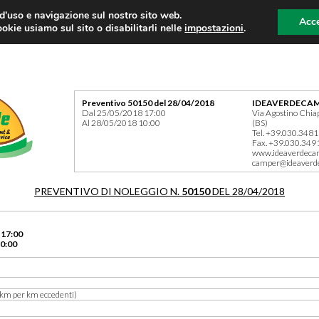
 d'uso e navigazione sul nostro sito web.
Acce
okie usiamo sul sito o disabilitarli nelle
impostazioni
.
Preventivo 50150 del 28/04/2018
IDEAVERDECAM
Dal 25/05/2018 17:00
Via Agostino Chia
Al 28/05/2018 10:00
(BS)
Tel. +39.030.348
Fax. +39.030.349
www.ideaverdeca
camper@ideaverd
PREVENTIVO DI NOLEGGIO N.
50150
DEL 28/04/2018
 17:00
0:00
km per km eccedenti)