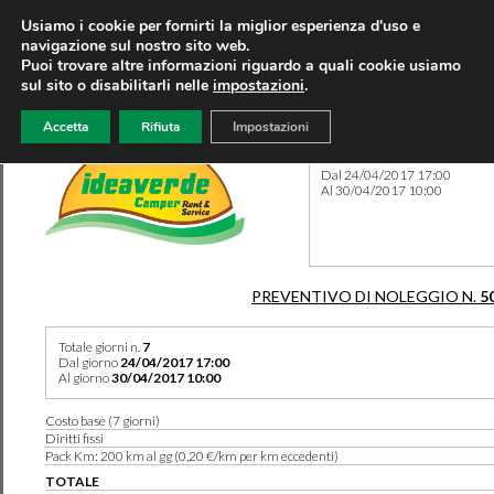
Usiamo i cookie per fornirti la miglior esperienza d'uso e
navigazione sul nostro sito web.
Puoi trovare altre informazioni riguardo a quali cookie usiamo
sul sito o disabilitarli nelle
impostazioni
.
Accetta
Rifiuta
Impostazioni
Preventivo 5015 del 12/12/
Dal 24/04/2017 17:00
Al 30/04/2017 10:00
PREVENTIVO DI NOLEGGIO N.
5
Totale giorni n.
7
Dal giorno
24/04/2017 17:00
Al giorno
30/04/2017 10:00
Costo base (7 giorni)
Diritti fissi
Pack Km: 200 km al gg (0,20 €/km per km eccedenti)
TOTALE