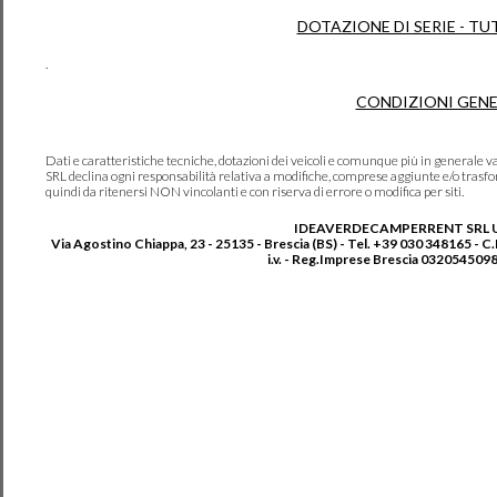
DOTAZIONE DI SERIE - TU
.
CONDIZIONI GENE
Dati e caratteristiche tecniche, dotazioni dei veicoli e comunque più in genera
SRL declina ogni responsabilità relativa a modifiche, comprese aggiunte e/o trasf
quindi da ritenersi NON vincolanti e con riserva di errore o modifica per siti.
IDEAVERDECAMPERRENT SRL 
Via Agostino Chiappa, 23 - 25135 - Brescia (BS) - Tel. +39 030 348165 - C
i.v. - Reg.Imprese Brescia 0320545098