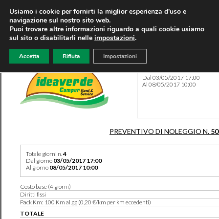
Usiamo i cookie per fornirti la miglior esperienza d'uso e
navigazione sul nostro sito web.
Puoi trovare altre informazioni riguardo a quali cookie usiamo
sul sito o disabilitarli nelle
impostazioni
.
Accetta
Rifiuta
Impostazioni
Preventivo 50148 del 06/08
Dal 03/05/2017 17:00
Al 08/05/2017 10:00
PREVENTIVO DI NOLEGGIO N.
50
Totale giorni n.
4
Dal giorno
03/05/2017 17:00
Al giorno
08/05/2017 10:00
Costo base (4 giorni)
Diritti fissi
Pack Km: 100 Km al gg (0,20 €/km per km eccedenti)
TOTALE