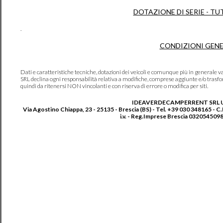
DOTAZIONE DI SERIE - TU
.
CONDIZIONI GENE
Dati e caratteristiche tecniche, dotazioni dei veicoli e comunque più in genera
SRL declina ogni responsabilità relativa a modifiche, comprese aggiunte e/o trasf
quindi da ritenersi NON vincolanti e con riserva di errore o modifica per siti.
IDEAVERDECAMPERRENT SRL 
Via Agostino Chiappa, 23 - 25135 - Brescia (BS) - Tel. +39 030 348165 - C
i.v. - Reg.Imprese Brescia 0320545098