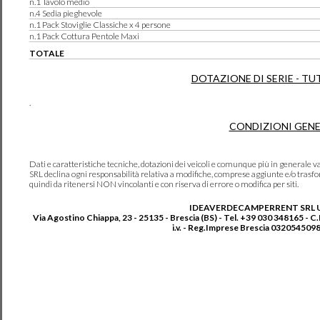
n.1 Tavolo medio
n.4 Sedia pieghevole
n.1 Pack Stoviglie Classiche x 4 persone
n.1 Pack Cottura Pentole Maxi
TOTALE
DOTAZIONE DI SERIE - TU
.
CONDIZIONI GENE
Dati e caratteristiche tecniche, dotazioni dei veicoli e comunque più in genera
SRL declina ogni responsabilità relativa a modifiche, comprese aggiunte e/o trasf
quindi da ritenersi NON vincolanti e con riserva di errore o modifica per siti.
IDEAVERDECAMPERRENT SRL 
Via Agostino Chiappa, 23 - 25135 - Brescia (BS) - Tel. +39 030 348165 - C
i.v. - Reg.Imprese Brescia 0320545098