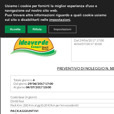
Usiamo i cookie per fornirti la miglior esperienza d'uso e
navigazione sul nostro sito web.
Puoi trovare altre informazioni riguardo a quali cookie usiamo
sul sito o disabilitarli nelle
impostazioni
.
Accetta
Rifiuta
Impostazioni
Preventivo 50147 del 06/08
Dal 29/06/2017 17:00
Al 04/07/2017 10:00
PREVENTIVO DI NOLEGGIO N.
50
Totale giorni n.
4
Dal giorno
29/06/2017 17:00
Al giorno
04/07/2017 10:00
Costo base (4 giorni)
Diritti fissi
Pack Km: 200 Km al gg (0,20 €/km per km eccedenti)
PACK AGGIUNTIVI