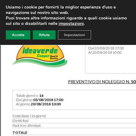
Usiamo i cookie per fornirti la miglior esperienza d'uso e
navigazione sul nostro sito web.
Puoi trovare altre informazioni riguardo a quali cookie usiamo
sul sito o disabilitarli nelle
impostazioni
.
Accetta
Rifiuta
Impostazioni
Preventivo 50147 del 28/04
Dal 03/08/2018 17:00
Al 20/08/2018 10:00
PREVENTIVO DI NOLEGGIO N.
50
Totale giorni n.
16
Dal giorno
03/08/2018 17:00
Al giorno
20/08/2018 10:00
Costo base (16 giorni)
Diritti fissi
Pack Km: Illimitati
TOTALE