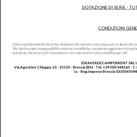
DOTAZIONE DI SERIE - TU
.
CONDIZIONI GENE
Dati e caratteristiche tecniche, dotazioni dei veicoli e comunque più in genera
SRL declina ogni responsabilità relativa a modifiche, comprese aggiunte e/o trasf
quindi da ritenersi NON vincolanti e con riserva di errore o modifica per siti.
IDEAVERDECAMPERRENT SRL 
Via Agostino Chiappa, 23 - 25135 - Brescia (BS) - Tel. +39 030 348165 - C
i.v. - Reg.Imprese Brescia 0320545098