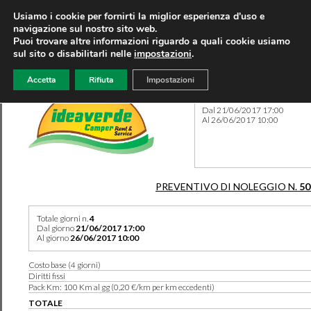
Usiamo i cookie per fornirti la miglior esperienza d'uso e
navigazione sul nostro sito web.
Puoi trovare altre informazioni riguardo a quali cookie usiamo
sul sito o disabilitarli nelle
impostazioni
.
Accetta
Rifiuta
Impostazioni
Preventivo 50143 del 10/08
Dal 21/06/2017 17:00
Al 26/06/2017 10:00
PREVENTIVO DI NOLEGGIO N.
50
Totale giorni n.
4
Dal giorno
21/06/2017 17:00
Al giorno
26/06/2017 10:00
Costo base (4 giorni)
Diritti fissi
Pack Km: 100 Km al gg (0,20 €/km per km eccedenti)
TOTALE