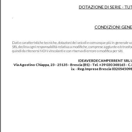
DOTAZIONE DI SERIE - TU
.
CONDIZIONI GENE
Dati e caratteristiche tecniche, dotazioni dei veicoli e comunque più in genera
SRL declina ogni responsabilità relativa a modifiche, comprese aggiunte e/o trasf
quindi da ritenersi NON vincolanti e con riserva di errore o modifica per siti.
IDEAVERDECAMPERRENT SRL 
Via Agostino Chiappa, 23 - 25135 - Brescia (BS) - Tel. +39 030 348165 - C
i.v. - Reg.Imprese Brescia 0320545098