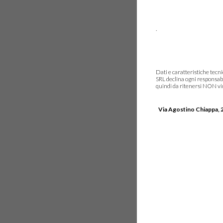
.
Dati e caratteristiche tec
SRL declina ogni responsabi
quindi da ritenersi NON vinc
Via Agostino Chiappa, 2