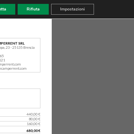
tta
Rifiuta
Impostazioni
PERRENT SRL
ppa, 23 - 25135 Brescia
165
121
mperrent.com
ecamperrent.com
440,00 €
80,00 €
160,00 €
680,00 €