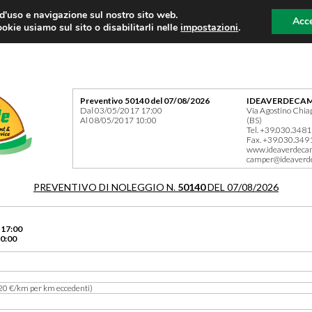
 d'uso e navigazione sul nostro sito web.
Acce
okie usiamo sul sito o disabilitarli nelle
impostazioni
.
Preventivo 50140 del 07/08/2026
IDEAVERDECAM
Dal 03/05/2017 17:00
Via Agostino Chia
Al 08/05/2017 10:00
(BS)
Tel. +39.030.348
Fax. +39.030.349
www.ideaverdeca
camper@ideaverd
PREVENTIVO DI NOLEGGIO N.
50140
DEL 07/08/2026
 17:00
0:00
20 €/km per km eccedenti)