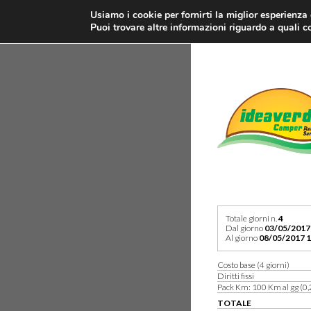
Usiamo i cookie per fornirti la miglior esperienza
Puoi trovare altre informazioni riguardo a quali co
Totale giorni n.
4
Dal giorno
03/05/2017
Al giorno
08/05/2017 1
Costo base (4 giorni)
Diritti fissi
Pack Km: 100 Km al gg (0,
TOTALE