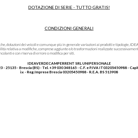
DOTAZIONE DI SERIE - TUTTO GRATIS!
CONDIZIONI GENERALI
niche, dotazioni dei veicoli e comunque più in generale variazioni ai prodotti e tipolo
lità relativa a modifiche, comprese aggiunte e/o trasformazioni realizzate successivament
olanti e con riserva di errore o modifica per siti.
IDEAVERDECAMPERRENT SRL UNIPERSONALE
3 - 25135 - Brescia (BS) - Tel. +39 030 348165 - C.F. e P.IVA IT03205450988 - Capi
i.v. - Reg.Imprese Brescia 03205450988 - R.E.A. BS 513908