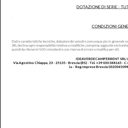
DOTAZIONE DI SERIE - TU
.
CONDIZIONI GENE
Dati e caratteristiche tecniche, dotazioni dei veicoli e comunque più in genera
SRL declina ogni responsabilità relativa a modifiche, comprese aggiunte e/o trasf
quindi da ritenersi NON vincolanti e con riserva di errore o modifica per siti.
IDEAVERDECAMPERRENT SRL 
Via Agostino Chiappa, 23 - 25135 - Brescia (BS) - Tel. +39 030 348165 - C
i.v. - Reg.Imprese Brescia 0320545098