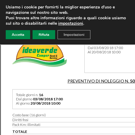
Usiamo i cookie per fornirti la miglior esperienza d'uso e
navigazione sul nostro sito web.
Puoi trovare altre informazioni riguardo a quali cookie usiamo
sul sito o disabilitarli nelle
impostazioni
.
Accetta
Rifiuta
Impostazioni
Preventivo 50140 del 28/04
Dal 03/08/2018 17:00
Al 20/08/2018 10:00
PREVENTIVO DI NOLEGGIO N.
50
Totale giorni n.
16
Dal giorno
03/08/2018 17:00
Al giorno
20/08/2018 10:00
Costo base (16 giorni)
Diritti fissi
Pack Km: Illimitati
TOTALE