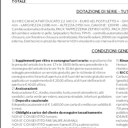
TOTALE
DOTAZIONE DI SERIE - TU
SU MECCANICA FIAT DUCATO 2.2 140 CV – EURO 6D, POSTI LETTO 4 –
mm – LARGHEZZA 2.080 mm – ALTEZZA 2950 mm, GAVONE: 120X90 – altezza 
Cambio automatico 8 velocità, PACK TAPPEZZERIA ZEFIRO NOTO , PACK ZEFIRO M
del cambio e volante in pelle, Salpicadero Techno, TPMS – controllo automatico del
chiusura, con finestra e chiusura centralizzata, Pannello solare 200W con rego
esterna, Dati tecnici e prezzi da ritenersi NON vincolanti e con riserva di errore o m
CONDIZIONI GENE
1)
Supplementi per ritiro e consegna fuori orario:
segnaliamo che
5)
Rinun
la presa del veicolo tra le ore 17 e le 18:00 della sera precedente e la
Nessun r
riconsegna del veicolo tra le ore 9 e le 10 del giorno successivo al
ritardo 
noleggio prenotato è un servizio gratuito; per le richieste di ritiro e
6)
RIC
consegna entro l’orario di apertura al di fuori del servizio gratuito verrà
Carburan
applicato un supplemento di € 20,00 all’ora, al di fuori dell’orario di
(gasolio
apertura € 40,00 all’ora.
Il veico
2)
Assicurazioni:
è stato r
Assicurazione R.C., Kasko, incendio, furto, eventi atmosferici, atti
Il veico
vandalici, carta verde per estero, soccorso stradale, infortuni guidatore.
con i se
3)
Deposito cauzionale
:
inadempi
Il deposito cauzionale è di € 1.600,00 con carta di credito con validità di
ripristi
6 mesi.
7)Il pre
4)
Obblighi a carico del cliente da eseguire tassativamente
:
pubblico
NON E’ CONSENTITO fumare;
IDEAVER
NON E’ CONSENTITO FAR SALIRE ANIMALI;
esclusiv
NON E’ CONSENTITO superare il peso di 35 q a pieno carico;
noleggio