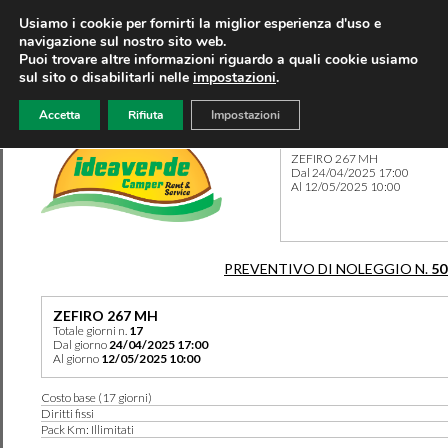
Usiamo i cookie per fornirti la miglior esperienza d'uso e
navigazione sul nostro sito web.
Puoi trovare altre informazioni riguardo a quali cookie usiamo
sul sito o disabilitarli nelle
impostazioni
.
Accetta
Rifiuta
Impostazioni
Preventivo 50138 del 17/04
ZEFIRO 267 MH
Dal 24/04/2025 17:00
Al 12/05/2025 10:00
PREVENTIVO DI NOLEGGIO N.
50
ZEFIRO 267 MH
Totale giorni n.
17
Dal giorno
24/04/2025 17:00
Al giorno
12/05/2025 10:00
Costo base (17 giorni)
Diritti fissi
Pack Km: Illimitati