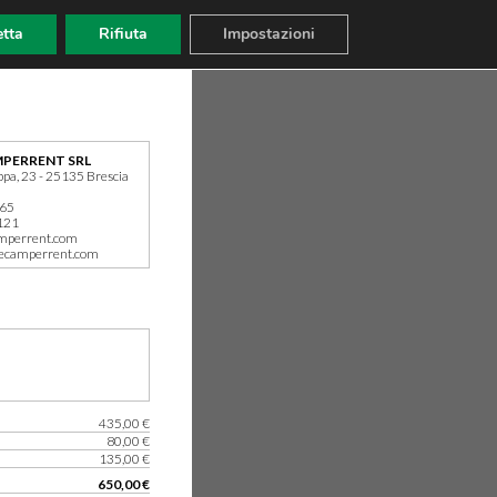
tta
Rifiuta
Impostazioni
PERRENT SRL
ppa, 23 - 25135 Brescia
165
121
mperrent.com
ecamperrent.com
435,00 €
80,00 €
135,00 €
650,00 €