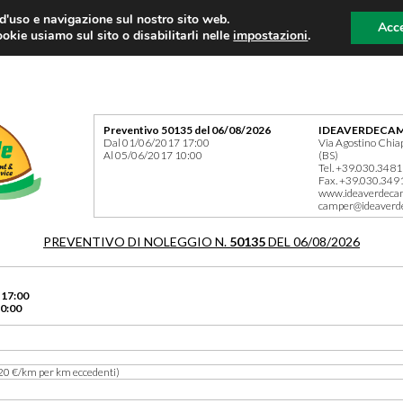
 d'uso e navigazione sul nostro sito web.
Acce
okie usiamo sul sito o disabilitarli nelle
impostazioni
.
Preventivo 50135 del 06/08/2026
IDEAVERDECAM
Dal 01/06/2017 17:00
Via Agostino Chia
Al 05/06/2017 10:00
(BS)
Tel. +39.030.348
Fax. +39.030.349
www.ideaverdeca
camper@ideaverd
PREVENTIVO DI NOLEGGIO N.
50135
DEL 06/08/2026
 17:00
0:00
20 €/km per km eccedenti)