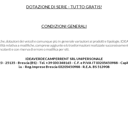
DOTAZIONE DI SERIE - TUTTO GRATIS!
CONDIZIONI GENERALI
niche, dotazioni dei veicoli e comunque più in generale variazioni ai prodotti e tipolo
lità relativa a modifiche, comprese aggiunte e/o trasformazioni realizzate successivament
olanti e con riserva di errore o modifica per siti.
IDEAVERDECAMPERRENT SRL UNIPERSONALE
3 - 25135 - Brescia (BS) - Tel. +39 030 348165 - C.F. e P.IVA IT03205450988 - Capi
i.v. - Reg.Imprese Brescia 03205450988 - R.E.A. BS 513908