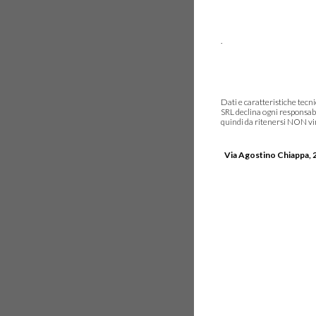
.
Dati e caratteristiche tec
SRL declina ogni responsabi
quindi da ritenersi NON vinc
Via Agostino Chiappa, 2