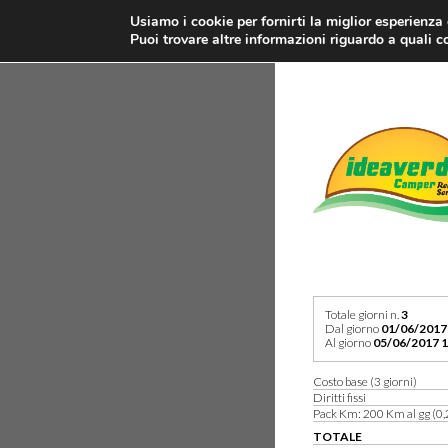
Usiamo i cookie per fornirti la miglior esperienza
Puoi trovare altre informazioni riguardo a quali co
Totale giorni n.
3
Dal giorno
01/06/2017
Al giorno
05/06/2017 1
Costo base (3 giorni)
Diritti fissi
Pack Km: 200 Km al gg (0,
TOTALE