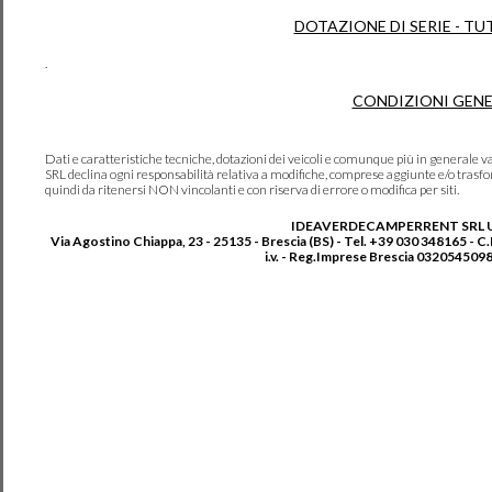
DOTAZIONE DI SERIE - TU
.
CONDIZIONI GENE
Dati e caratteristiche tecniche, dotazioni dei veicoli e comunque più in genera
SRL declina ogni responsabilità relativa a modifiche, comprese aggiunte e/o trasf
quindi da ritenersi NON vincolanti e con riserva di errore o modifica per siti.
IDEAVERDECAMPERRENT SRL 
Via Agostino Chiappa, 23 - 25135 - Brescia (BS) - Tel. +39 030 348165 - C
i.v. - Reg.Imprese Brescia 0320545098