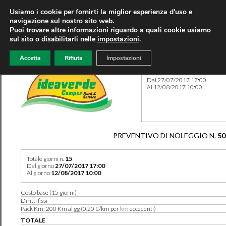
Usiamo i cookie per fornirti la miglior esperienza d'uso e
navigazione sul nostro sito web.
Puoi trovare altre informazioni riguardo a quali cookie usiamo
sul sito o disabilitarli nelle
impostazioni
.
Accetta
Rifiuta
Impostazioni
Preventivo 50134 del 06/08
Dal 27/07/2017 17:00
Al 12/08/2017 10:00
PREVENTIVO DI NOLEGGIO N.
50
Totale giorni n.
15
Dal giorno
27/07/2017 17:00
Al giorno
12/08/2017 10:00
Costo base (15 giorni)
Diritti fissi
Pack Km: 200 Km al gg (0,20 €/km per km eccedenti)
TOTALE