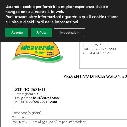
Usiamo i cookie per fornirti la miglior esperienza d'uso e
navigazione sul nostro sito web.
Puoi trovare altre informazioni riguardo a quali cookie usiamo
sul sito o disabilitarli nelle
impostazioni
.
Accetta
Rifiuta
Impostazioni
Preventivo 50133 del 14/04
ZEFIRO 267 MH
Dal 18/04/2025 09:00
Al 22/04/2025 12:00
PREVENTIVO DI NOLEGGIO N.
50
ZEFIRO 267 MH
Totale giorni n.
5
Dal giorno
18/04/2025 09:00
Al giorno
22/04/2025 12:00
Costo base (5 giorni)
Diritti fissi
Pack Km: 200 Km al gg (0,20 €/km per km eccedenti)