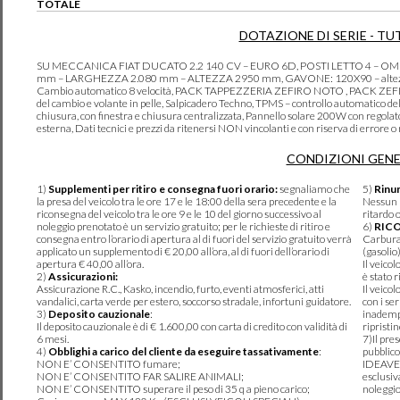
TOTALE
DOTAZIONE DI SERIE - TU
SU MECCANICA FIAT DUCATO 2.2 140 CV – EURO 6D, POSTI LETTO 4 –
mm – LARGHEZZA 2.080 mm – ALTEZZA 2950 mm, GAVONE: 120X90 – altezza 
Cambio automatico 8 velocità, PACK TAPPEZZERIA ZEFIRO NOTO , PACK ZEFIRO M
del cambio e volante in pelle, Salpicadero Techno, TPMS – controllo automatico del
chiusura, con finestra e chiusura centralizzata, Pannello solare 200W con rego
esterna, Dati tecnici e prezzi da ritenersi NON vincolanti e con riserva di errore o m
CONDIZIONI GENE
1)
Supplementi per ritiro e consegna fuori orario:
segnaliamo che
5)
Rinun
la presa del veicolo tra le ore 17 e le 18:00 della sera precedente e la
Nessun r
riconsegna del veicolo tra le ore 9 e le 10 del giorno successivo al
ritardo 
noleggio prenotato è un servizio gratuito; per le richieste di ritiro e
6)
RIC
consegna entro l’orario di apertura al di fuori del servizio gratuito verrà
Carburan
applicato un supplemento di € 20,00 all’ora, al di fuori dell’orario di
(gasolio
apertura € 40,00 all’ora.
Il veico
2)
Assicurazioni:
è stato r
Assicurazione R.C., Kasko, incendio, furto, eventi atmosferici, atti
Il veico
vandalici, carta verde per estero, soccorso stradale, infortuni guidatore.
con i se
3)
Deposito cauzionale
:
inadempi
Il deposito cauzionale è di € 1.600,00 con carta di credito con validità di
ripristi
6 mesi.
7)Il pre
4)
Obblighi a carico del cliente da eseguire tassativamente
:
pubblico
NON E’ CONSENTITO fumare;
IDEAVER
NON E’ CONSENTITO FAR SALIRE ANIMALI;
esclusiv
NON E’ CONSENTITO superare il peso di 35 q a pieno carico;
noleggio