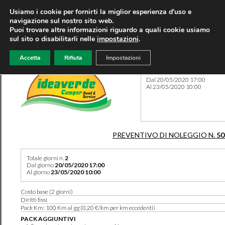
Usiamo i cookie per fornirti la miglior esperienza d'uso e
navigazione sul nostro sito web.
Puoi trovare altre informazioni riguardo a quali cookie usiamo
sul sito o disabilitarli nelle
impostazioni
.
Accetta
Rifiuta
Impostazioni
Preventivo 50133 del 21/05
Dal 20/05/2020 17:00
Al 23/05/2020 10:00
PREVENTIVO DI NOLEGGIO N.
50
Totale giorni n.
2
Dal giorno
20/05/2020 17:00
Al giorno
23/05/2020 10:00
Costo base (2 giorni)
Diritti fissi
Pack Km: 100 Km al gg (0,20 €/km per km eccedenti)
PACK AGGIUNTIVI