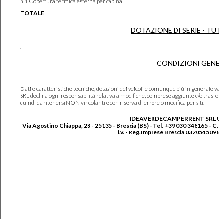
n.1 Copertura termica esterna per cabina
TOTALE
DOTAZIONE DI SERIE - TU
.
CONDIZIONI GENE
Dati e caratteristiche tecniche, dotazioni dei veicoli e comunque più in genera
SRL declina ogni responsabilità relativa a modifiche, comprese aggiunte e/o trasf
quindi da ritenersi NON vincolanti e con riserva di errore o modifica per siti.
IDEAVERDECAMPERRENT SRL 
Via Agostino Chiappa, 23 - 25135 - Brescia (BS) - Tel. +39 030 348165 - C
i.v. - Reg.Imprese Brescia 0320545098