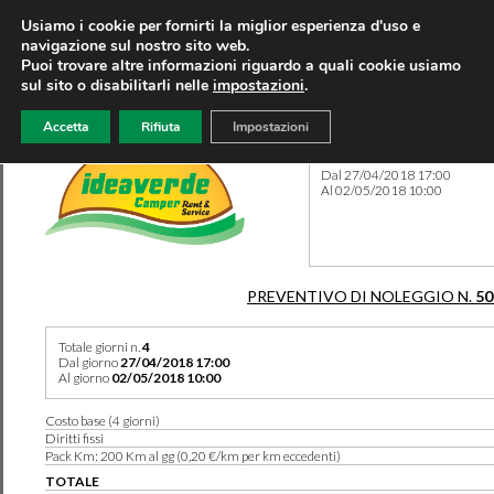
Usiamo i cookie per fornirti la miglior esperienza d'uso e
navigazione sul nostro sito web.
Puoi trovare altre informazioni riguardo a quali cookie usiamo
sul sito o disabilitarli nelle
impostazioni
.
Accetta
Rifiuta
Impostazioni
Preventivo 50132 del 24/04
Dal 27/04/2018 17:00
Al 02/05/2018 10:00
PREVENTIVO DI NOLEGGIO N.
50
Totale giorni n.
4
Dal giorno
27/04/2018 17:00
Al giorno
02/05/2018 10:00
Costo base (4 giorni)
Diritti fissi
Pack Km: 200 Km al gg (0,20 €/km per km eccedenti)
TOTALE