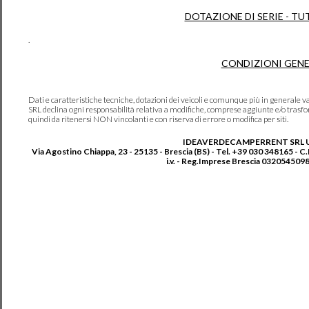
DOTAZIONE DI SERIE - TU
.
CONDIZIONI GENE
Dati e caratteristiche tecniche, dotazioni dei veicoli e comunque più in genera
SRL declina ogni responsabilità relativa a modifiche, comprese aggiunte e/o trasf
quindi da ritenersi NON vincolanti e con riserva di errore o modifica per siti.
IDEAVERDECAMPERRENT SRL 
Via Agostino Chiappa, 23 - 25135 - Brescia (BS) - Tel. +39 030 348165 - C
i.v. - Reg.Imprese Brescia 0320545098