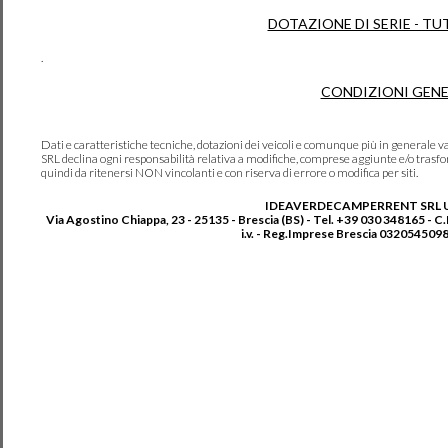
DOTAZIONE DI SERIE - TU
.
CONDIZIONI GENE
Dati e caratteristiche tecniche, dotazioni dei veicoli e comunque più in genera
SRL declina ogni responsabilità relativa a modifiche, comprese aggiunte e/o trasf
quindi da ritenersi NON vincolanti e con riserva di errore o modifica per siti.
IDEAVERDECAMPERRENT SRL 
Via Agostino Chiappa, 23 - 25135 - Brescia (BS) - Tel. +39 030 348165 - C
i.v. - Reg.Imprese Brescia 0320545098