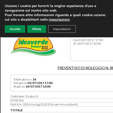
Usiamo i cookie per fornirti la miglior esperienza d'uso e
navigazione sul nostro sito web.
Puoi trovare altre informazioni riguardo a quali cookie usiamo
sul sito o disabilitarli nelle
impostazioni
.
Accetta
Rifiuta
Impostazioni
Preventivo 5013 del 12/10/
Dal 01/07/2017 17:00
Al 14/07/2017 10:00
PREVENTIVO DI NOLEGGIO N.
5
Totale giorni n.
14
Dal giorno
01/07/2017 17:00
Al giorno
14/07/2017 10:00
Costo base (14 giorni)
Diritti fissi
Pack Km: 200 Km al gg (0,20 €/km per km eccedenti)
TOTALE