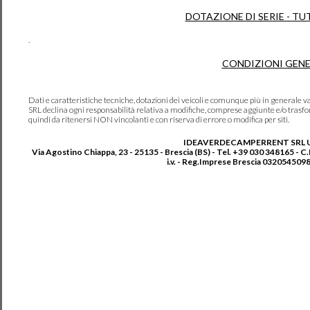
DOTAZIONE DI SERIE - TU
.
CONDIZIONI GENE
Dati e caratteristiche tecniche, dotazioni dei veicoli e comunque più in genera
SRL declina ogni responsabilità relativa a modifiche, comprese aggiunte e/o trasf
quindi da ritenersi NON vincolanti e con riserva di errore o modifica per siti.
IDEAVERDECAMPERRENT SRL 
Via Agostino Chiappa, 23 - 25135 - Brescia (BS) - Tel. +39 030 348165 - C
i.v. - Reg.Imprese Brescia 0320545098