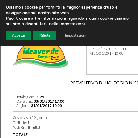
Usiamo i cookie per fornirti la miglior esperienza d'uso e
navigazione sul nostro sito web.
Puoi trovare altre informazioni riguardo a quali cookie usiamo
sul sito o disabilitarli nelle
impostazioni
.
Accetta
Rifiuta
Impostazioni
Preventivo 5013 del 01/03/
Dal 03/01/2017 17:00
Al 31/01/2017 10:00
PREVENTIVO DI NOLEGGIO N.
5
Totale giorni n.
29
Dal giorno
03/01/2017 17:00
Al giorno
31/01/2017 10:00
Costo base (29 giorni)
Diritti fissi
Pack Km: Illimitati
TOTALE