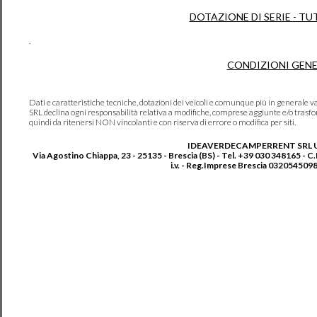
DOTAZIONE DI SERIE - TU
.
CONDIZIONI GENE
Dati e caratteristiche tecniche, dotazioni dei veicoli e comunque più in genera
SRL declina ogni responsabilità relativa a modifiche, comprese aggiunte e/o trasf
quindi da ritenersi NON vincolanti e con riserva di errore o modifica per siti.
IDEAVERDECAMPERRENT SRL 
Via Agostino Chiappa, 23 - 25135 - Brescia (BS) - Tel. +39 030 348165 - C
i.v. - Reg.Imprese Brescia 0320545098