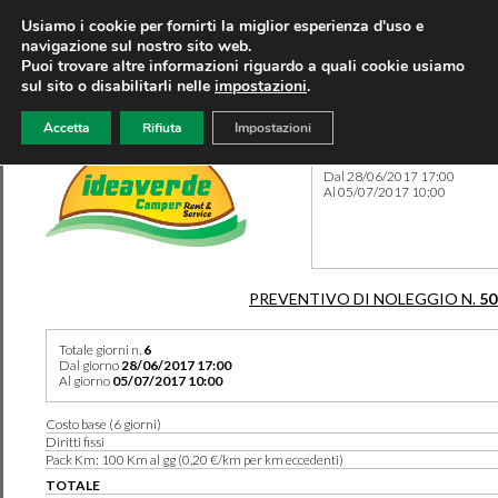
Usiamo i cookie per fornirti la miglior esperienza d'uso e
navigazione sul nostro sito web.
Puoi trovare altre informazioni riguardo a quali cookie usiamo
sul sito o disabilitarli nelle
impostazioni
.
Accetta
Rifiuta
Impostazioni
Preventivo 50129 del 07/08
Dal 28/06/2017 17:00
Al 05/07/2017 10:00
PREVENTIVO DI NOLEGGIO N.
50
Totale giorni n.
6
Dal giorno
28/06/2017 17:00
Al giorno
05/07/2017 10:00
Costo base (6 giorni)
Diritti fissi
Pack Km: 100 Km al gg (0,20 €/km per km eccedenti)
TOTALE