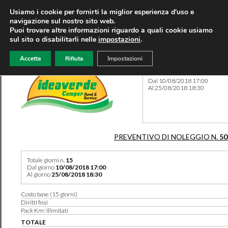
Usiamo i cookie per fornirti la miglior esperienza d'uso e
navigazione sul nostro sito web.
Puoi trovare altre informazioni riguardo a quali cookie usiamo
sul sito o disabilitarli nelle
impostazioni
.
Accetta
Rifiuta
Impostazioni
Preventivo 50128 del 18/04
Dal 10/08/2018 17:00
Al 25/08/2018 18:30
PREVENTIVO DI NOLEGGIO N.
50
Totale giorni n.
15
Dal giorno
10/08/2018 17:00
Al giorno
25/08/2018 18:30
Costo base (15 giorni)
Diritti fissi
Pack Km: Illimitati
TOTALE