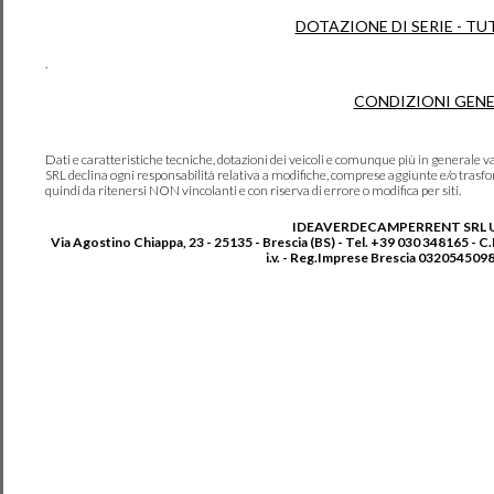
DOTAZIONE DI SERIE - TU
.
CONDIZIONI GENE
Dati e caratteristiche tecniche, dotazioni dei veicoli e comunque più in genera
SRL declina ogni responsabilità relativa a modifiche, comprese aggiunte e/o trasf
quindi da ritenersi NON vincolanti e con riserva di errore o modifica per siti.
IDEAVERDECAMPERRENT SRL 
Via Agostino Chiappa, 23 - 25135 - Brescia (BS) - Tel. +39 030 348165 - C
i.v. - Reg.Imprese Brescia 0320545098