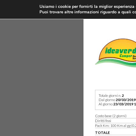
Usiamo i cookie per fornirti la miglior esperienza
Puoi trovare altre informazioni riguardo a quali co
Totale giorni n.
2
Dal giorno
20/03/2019
Al giorno
23/03/2019 1
Costo base (2 giorni)
Diritti fissi
Pack Km: 100 Km al gg (0,
TOTALE