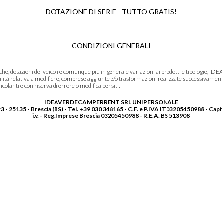
DOTAZIONE DI SERIE - TUTTO GRATIS!
CONDIZIONI GENERALI
niche, dotazioni dei veicoli e comunque più in generale variazioni ai prodotti e tipolo
lità relativa a modifiche, comprese aggiunte e/o trasformazioni realizzate successivament
olanti e con riserva di errore o modifica per siti.
IDEAVERDECAMPERRENT SRL UNIPERSONALE
3 - 25135 - Brescia (BS) - Tel. +39 030 348165 - C.F. e P.IVA IT03205450988 - Capi
i.v. - Reg.Imprese Brescia 03205450988 - R.E.A. BS 513908