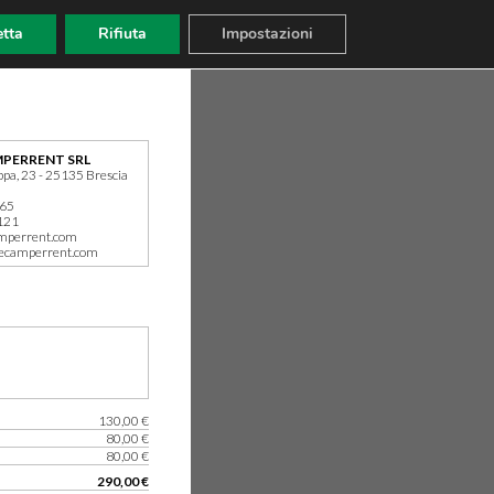
tta
Rifiuta
Impostazioni
PERRENT SRL
ppa, 23 - 25135 Brescia
165
121
mperrent.com
ecamperrent.com
130,00 €
80,00 €
80,00 €
290,00 €