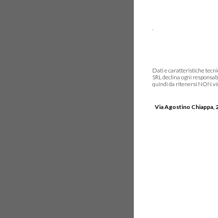
.
Dati e caratteristiche tec
SRL declina ogni responsabi
quindi da ritenersi NON vinc
Via Agostino Chiappa, 2