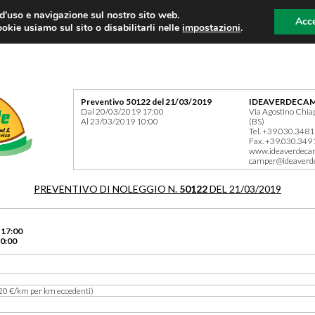
 d'uso e navigazione sul nostro sito web.
Acce
okie usiamo sul sito o disabilitarli nelle
impostazioni
.
Preventivo 50122 del 21/03/2019
IDEAVERDECAM
Dal 20/03/2019 17:00
Via Agostino Chia
Al 23/03/2019 10:00
(BS)
Tel. +39.030.348
Fax. +39.030.349
www.ideaverdeca
camper@ideaverd
PREVENTIVO DI NOLEGGIO N.
50122
DEL 21/03/2019
 17:00
0:00
20 €/km per km eccedenti)