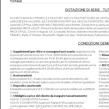
TOTALE
DOTAZIONE DI SERIE - TU
SU MECCANICA CITROEN 2.2 MULTIJET 140 CV MULTIJET EURO 6E, OMOLO
LARGHEZZA mm 2050 , ACCESSORI MONTATI SUL VEICOLO ESPOSTO:, PACK COM
controllo CP Plus, Oblò Midi Heki (700x500) zona dinette, Zanzariera su porta sco
plissettati, PACK LIGHT:, Paraurti anteriore dello stesso colore della carrozzeria
PACK STYLE:, Cerchi in lega da 16”, Cruscotto Techno, Volante e leva del cambio
TRAVEL:, Radio 9” Pioneer Bluetooth / Apple Car play / Android Auto, Fotocamera
CONDIZIONI GENE
1)
Supplementi per ritiro e consegna fuori orario:
segnaliamo che
Patente 
la presa del veicolo tra le ore 17 e le 18:00 della sera precedente e la
5)
Rinun
riconsegna del veicolo tra le ore 9 e le 10 del giorno successivo al
Nessun r
noleggio prenotato è un servizio gratuito; per le richieste di ritiro e
ritardo 
consegna entro l’orario di apertura al di fuori del servizio gratuito verrà
6)
RIC
applicato un supplemento di € 20,00 all’ora, al di fuori dell’orario di
Carburan
apertura € 40,00 all’ora.
(gasolio
2)
Assicurazioni:
Il veico
Assicurazione R.C., Kasko, incendio, furto, eventi atmosferici, atti
è stato r
vandalici, carta verde per estero, soccorso stradale, infortuni guidatore.
Il veico
3)
Deposito cauzionale
:
con i se
Il deposito cauzionale è di € 1.500,00 con carta di credito con validità di
inadempi
6 mesi.
ripristi
4)
Obblighi a carico del cliente da eseguire tassativamente
:
7)Il pre
NON E’ CONSENTITO fumare;
pubblico
NON E’ CONSENTITO superare il peso di 35 q a pieno carico;
IDEAVER
Carico gavone MAX 120 Kg (ESCLUSI VEICOLI SPECIALI);
esclusiv