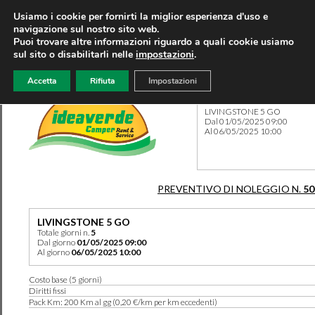
Usiamo i cookie per fornirti la miglior esperienza d'uso e
navigazione sul nostro sito web.
Puoi trovare altre informazioni riguardo a quali cookie usiamo
sul sito o disabilitarli nelle
impostazioni
.
Accetta
Rifiuta
Impostazioni
Preventivo 50121 del 12/04
LIVINGSTONE 5 GO
Dal 01/05/2025 09:00
Al 06/05/2025 10:00
PREVENTIVO DI NOLEGGIO N.
50
LIVINGSTONE 5 GO
Totale giorni n.
5
Dal giorno
01/05/2025 09:00
Al giorno
06/05/2025 10:00
Costo base (5 giorni)
Diritti fissi
Pack Km: 200 Km al gg (0,20 €/km per km eccedenti)