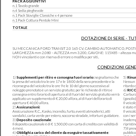
PACK AGGIUNTIVI
n.1 Tavolo grande
n.4 Sedia pieghevole
n.1 Pack Stoviglie Classiche x 4 persone
n.1 Pack Cottura Pentole Mini
TOTALE
DOTAZIONE DI SERIE - TU
SU MECCANICA FORD TRANSIT 2.0 165 CV, CAMBIO AUTOMATICO, POSTI
LARGHEZZA mm 2.080 – ALTEZZA mm 3.200, GAVONE: 115X85 – altezza max 120c
NON vincolanti e con riserva di errore o modifica per siti..
CONDIZIONI GENE
1)
Supplementi per ritiro e consegna fuori orario:
segnaliamo che
5)
Rinun
la presa del veicolo tra le ore 17 e le 18:00 della sera precedente e la
Nessun r
riconsegna del veicolo tra le ore 9 e le 10 del giorno successivo al
ritardo 
noleggio prenotato è un servizio gratuito; per le richieste di ritiro e
6)
RIC
consegna entro l’orario di apertura al di fuori del servizio gratuito verrà
Carburan
applicato un supplemento di € 20,00 all’ora, al di fuori dell’orario di
(gasolio
apertura € 40,00 all’ora.
Il veico
2)
Assicurazioni:
è stato r
Assicurazione R.C., Kasko, incendio, furto, eventi atmosferici, atti
Il veico
vandalici, carta verde per estero, soccorso stradale, infortuni guidatore.
con i se
3)
Deposito cauzionale
:
inadempi
Il deposito cauzionale è di € 1.500,00 con carta di credito con validità di
ripristi
6 mesi.
7)Il pre
4)
Obblighi a carico del cliente da eseguire tassativamente
:
pubblico