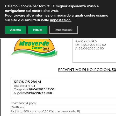
Usiamo i cookie per fornirti la miglior esperienza d'uso e
navigazione sul nostro sito web.
Puoi trovare altre informazioni riguardo a quali cookie usiamo
sul sito o disabilitarli nelle
impostazioni
.
Accetta
Rifiuta
Impostazioni
Preventivo 50116 del 09/04
KRONOS 284 M
Dal 18/06/2025 17:00
Al 23/06/2025 10:00
PREVENTIVO DI NOLEGGIO N.
50
KRONOS 284 M
Totale giorni n.
4
Dal giorno
18/06/2025 17:00
Al giorno
23/06/2025 10:00
Costo base (4 giorni)
Diritti fissi
Pack Km: 200 Km al gg (0,20 €/km per km eccedenti)